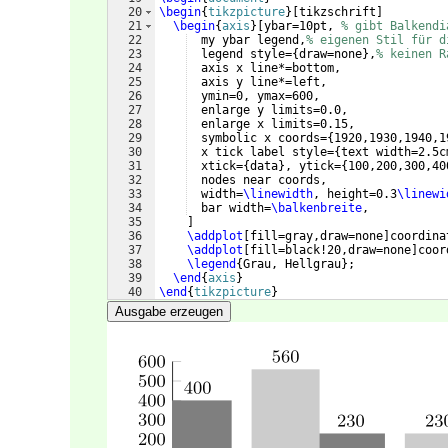
20
\begin
{
tikzpicture
}
[
tikzschrift
]
21
\begin
{
axis
}
[
ybar=10pt, 
% gibt Balkendi
22
  my ybar legend,
% eigenen Stil für d
23
  legend style=
{
draw=none
}
,
% keinen R
24
  axis x line*=bottom, 
25
  axis y line*=left,
26
  ymin=0, ymax=600,
27
  enlarge y limits=0.0, 
28
  enlarge x limits=0.15,
29
  symbolic x coords=
{
1920,1930,1940,1
30
  x tick label style=
{
text width=2.5c
31
  xtick=
{
data
}
, ytick=
{
100,200,300,40
32
  nodes near coords,
33
  width=
\linewidth
, height=0.3
\linewi
34
  bar width=
\balkenbreite
,
35
]
36
\addplot
[
fill=gray,draw=none
]
coordina
37
\addplot
[
fill=black!20,draw=none
]
coor
38
\legend
{
Grau, Hellgrau
}
;
39
\end
{
axis
}
40
\end
{
tikzpicture
}
41
\end
{
document
}
Ausgabe erzeugen