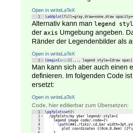
Open in writeLaTeX
1
\addplot
[
fill=gray,draw=none,draw opacity=
Alternativ kann man
legend sty
der
Umgebung angeben. Dan
axis
Ränder der Legendenbilder als 
Open in writeLaTeX
1
\begin
{
axis
}
[
..., legend style=
{
draw opaci
Man kann sich aber auch einen ei
definieren. Im folgenden Code ist
ersetzt:
Open in writeLaTeX
Code, hier editierbar zum Übersetzen:
1
\pgfplotsset
{
%
2
  /pgfplots/my ybar legend/.style=
{
3
    legend image code/.code=
{
%
4
\path
[
##1,/tikz/.cd,bar width=3pt,ys
5
    plot coordinates 
{(
0cm,0.8em
)
(
2*
\
6
}