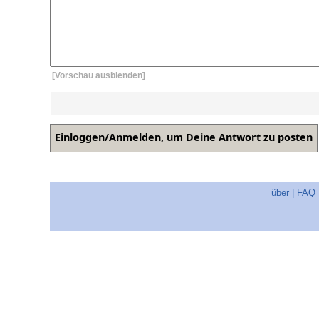
[Vorschau ausblenden]
über
|
FAQ