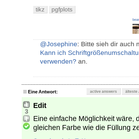
tikz
pgfplots
bear
@Josephine
: Bitte sieh dir auch
Kann ich Schriftgrößenumschal
verwenden?
an.
Eine Antwort:
active answers
älteste
Edit
3
Eine einfache Möglichkeit wäre, 
gleichen Farbe wie die Füllung z