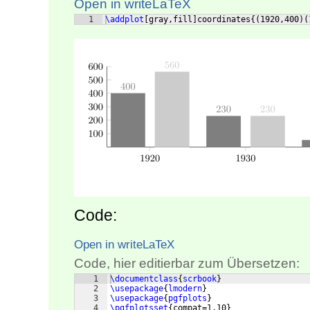
Open in writeLaTeX
1
\addplot
[
gray,fill
]
coordinates
{(
1920,400
)
(
Code:
Open in writeLaTeX
Code, hier editierbar zum Übersetzen:
1
\documentclass
{
scrbook
}
2
\usepackage
{
lmodern
}
3
\usepackage
{
pgfplots
}
4
\pgfplotsset
{
compat=1.10
}