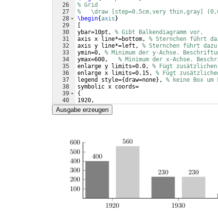
26
% Grid
27
%   \draw [step=0.5cm,very thin,gray] (0,
28
\begin
{
axis
}
29
[
30
ybar=10pt, 
% Gibt Balkendiagramm vor.
31
axis x line*=bottom, 
% Sternchen führt da
32
axis y line*=left, 
% Sternchen führt dazu
33
ymin=0, 
% Minimum der y-Achse. Beschriftu
34
ymax=600,   
% Minimum der x-Achse. Beschr
35
enlarge y limits=0.0, 
% Fügt zusätzlichen
36
enlarge x limits=0.15, 
% Fügt zusätzliche
37
legend style=
{
draw=none
}
, 
% keine Box um 
38
symbolic x coords=
39
{
40
1920,
41
1930,
Ausgabe erzeugen