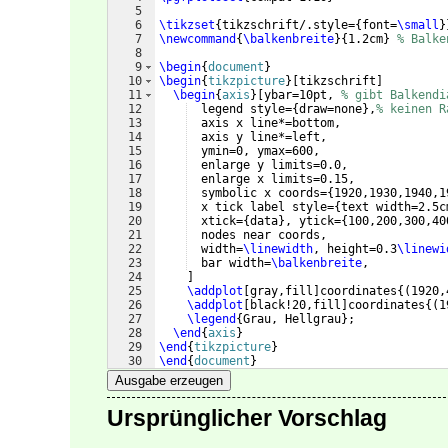
5
6
\tikzset
{
tikzschrift/.style=
{
font=
\small
}
7
\newcommand
{
\balkenbreite
}
{
1.2cm
}
% Balke
8
9
\begin
{
document
}
10
\begin
{
tikzpicture
}
[
tikzschrift
]
11
\begin
{
axis
}
[
ybar=10pt, 
% gibt Balkendi
12
  legend style=
{
draw=none
}
,
% keinen R
13
  axis x line*=bottom, 
14
  axis y line*=left,
15
  ymin=0, ymax=600,
16
  enlarge y limits=0.0, 
17
  enlarge x limits=0.15,
18
  symbolic x coords=
{
1920,1930,1940,1
19
  x tick label style=
{
text width=2.5c
20
  xtick=
{
data
}
, ytick=
{
100,200,300,40
21
  nodes near coords,
22
  width=
\linewidth
, height=0.3
\linewi
23
  bar width=
\balkenbreite
,
24
]
25
\addplot
[
gray,fill
]
coordinates
{(
1920,
26
\addplot
[
black!20,fill
]
coordinates
{(
1
27
\legend
{
Grau, Hellgrau
}
;
28
\end
{
axis
}
29
\end
{
tikzpicture
}
30
\end
{
document
}
Ausgabe erzeugen
Ursprünglicher Vorschlag