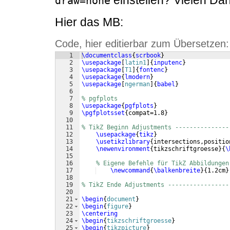
einstellen? Vielen Da
draw=none
Hier das MB:
Code, hier editierbar zum Übersetzen:
1
\documentclass
{
scrbook
}
2
\usepackage
[
latin1
]
{
inputenc
}
3
\usepackage
[
T1
]
{
fontenc
}
4
\usepackage
{
lmodern
}
5
\usepackage
[
ngerman
]
{
babel
}
6
7
% pgfplots
8
\usepackage
{
pgfplots
}
9
\pgfplotsset
{
compat=1.8
}
10
11
% TikZ Beginn Adjustments ---------------
12
\usepackage
{
tikz
}
13
\usetikzlibrary
{
intersections,positio
14
\newenvironment
{
tikzschriftgroesse
}
{
\
15
16
% Eigene Befehle für TikZ Abbildungen
17
\newcommand
{
\balkenbreite
}
{
1.2cm
}
18
19
% TikZ Ende Adjustments -----------------
20
21
\begin
{
document
}
22
\begin
{
figure
}
23
\centering
24
\begin
{
tikzschriftgroesse
}
25
\begin
{
tikzpicture
}