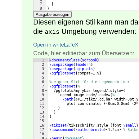
7
}
8
}
Ausgabe erzeugen
Diesen eigenen Stil kann man d
die
Umgebung verwenden:
axis
Open in writeLaTeX
Code, hier editierbar zum Übersetzen:
1
\documentclass
{
scrbook
}
2
\usepackage
{
lmodern
}
3
\usepackage
{
pgfplots
}
4
\pgfplotsset
{
compat=1.9
}
5
6
% eigener Stil für die Legendenbilder
7
\pgfplotsset
{
%
8
  /pgfplots/my ybar legend/.style=
{
9
    legend image code/.code=
{
%
10
\path
[
##1,/tikz/.cd,bar width=3pt,y
11
    plot coordinates 
{(
0cm,0.8em
)
(
2*
12
}
13
}
14
}
15
16
\tikzset
{
tikzschrift/.style=
{
font=
\small
}
17
\newcommand
{
\balkenbreite
}
{
1.2cm
}
% Balke
18
19
\begin
{
document
}