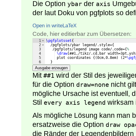
Die Option
der
Umgebun
ybar
axis
der laut Doku von pgfplots so defin
Open in writeLaTeX
Code, hier editierbar zum Übersetzen:
1
\pgfplotsset
{
2
  /pgfplots/ybar legend/.style=
{
3
   /pgfplots/legend image code/.code=
{
%
4
\draw
[
##1,/tikz/.cd,bar width=3pt,ysh
5
 plot coordinates 
{(
0cm,0.8em
)
(
2*
\pgf
6
}
Ausgabe erzeugen
Mit
wird der Stil des jeweil
##1
für die Option
nicht gil
draw=none
mögliche Ursache ist eventuell, d
Stil
wirksam i
every axis legend
Als mögliche Lösung kann man 
ersatzweise die Option
draw opa
die Ränder der Legendenbildern n