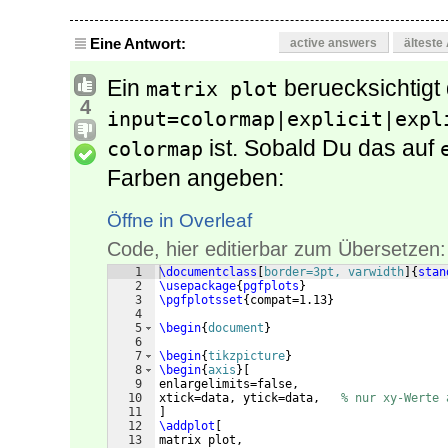
Eine Antwort:
active answers
älteste
Ein
beruecksichtigt
matrix plot
4
input=colormap|explicit|expl
ist. Sobald Du das auf
colormap
Farben angeben:
Öffne in Overleaf
Code, hier editierbar zum Übersetzen:
1
\documentclass
[
border=3pt, varwidth
]
{
stan
2
\usepackage
{
pgfplots
}
3
\pgfplotsset
{
compat=1.13
}
4
5
\begin
{
document
}
6
7
\begin
{
tikzpicture
}
8
\begin
{
axis
}
[
9
enlargelimits=false,
10
xtick=data, ytick=data,   
% nur xy-Werte 
11
]
12
\addplot
[
13
matrix plot,