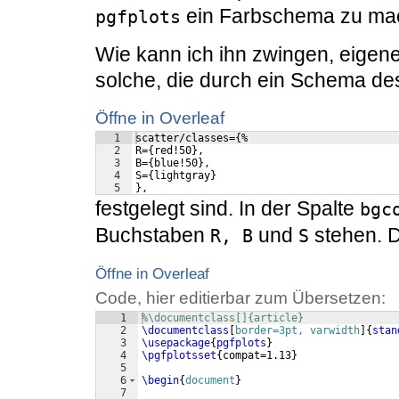
ein Farbschema zu mac
pgfplots
Wie kann ich ihn zwingen, eigen
solche, die durch ein Schema de
Öffne in Overleaf
1
scatter/classes={%
2
R={red!50},
3
B={blue!50},
4
S={lightgray}
5
},
festgelegt sind. In der Spalte
bgc
Buchstaben
und
stehen. D
R, B
S
Öffne in Overleaf
Code, hier editierbar zum Übersetzen:
1
%\documentclass[]{article}
2
\documentclass
[
border=3pt, varwidth
]
{
stan
3
\usepackage
{
pgfplots
}
4
\pgfplotsset
{
compat=1.13
}
5
6
\begin
{
document
}
7