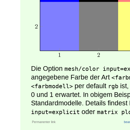
Die Option
mesh/color input=e
angegebene Farbe der Art
<farb
per default
ist
<farbmodell>
rgb
0 und 1 erwartet. In obigem Beis
Standardmodelle. Details findes
oder
input=explicit
matrix pl
Permanenter link
bear