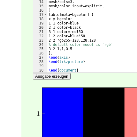
14
mesh/cols=3,
15
mesh/color input=explicit,
16
]
17
table
[
meta=bgcolor
]
{
18
x y bgcolor
19
1 1 color=blue
20
2 1 color=black
21
3 1 color=red!50
22
1 2 color=blue!50
23
2 2 rgb255=128,128,128
24
% default color model is 'rgb'
25
3 2 1,1,0.5 
26
}
;
27
\end
{
axis
}
28
\end
{
tikzpicture
}
29
30
\end
{
document
}
Ausgabe erzeugen