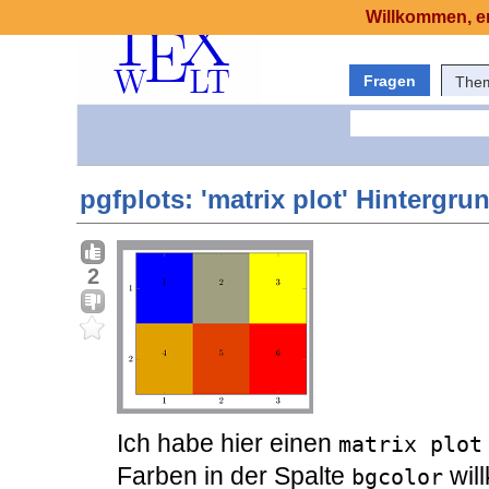
Willkommen, er
Fragen
The
pgfplots: 'matrix plot' Hintergr
2
Ich habe hier einen
matrix plot
Farben in der Spalte
will
bgcolor