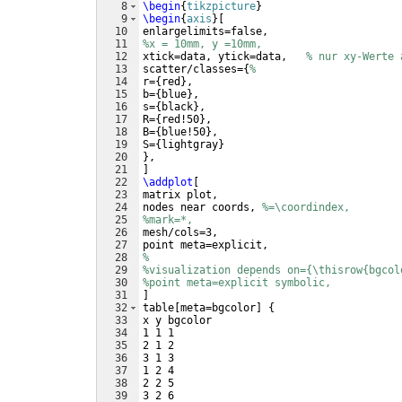
8
\begin
{
tikzpicture
}
9
\begin
{
axis
}
[
10
enlargelimits=false,
11
%x = 10mm, y =10mm,  
12
xtick=data, ytick=data,   
% nur xy-Werte 
13
scatter/classes=
{
%
14
r=
{
red
}
,
15
b=
{
blue
}
,
16
s=
{
black
}
,
17
R=
{
red!50
}
,
18
B=
{
blue!50
}
,
19
S=
{
lightgray
}
20
}
,
21
]
22
\addplot
[
23
matrix plot,
24
nodes near coords, 
%=\coordindex,
25
%mark=*,
26
mesh/cols=3,
27
point meta=explicit,
28
%
29
%visualization depends on={\thisrow{bgcol
30
%point meta=explicit symbolic,
31
]
32
table
[
meta=bgcolor
]
{
33
x y bgcolor
34
1 1 1
35
2 1 2
36
3 1 3
37
1 2 4
38
2 2 5
39
3 2 6