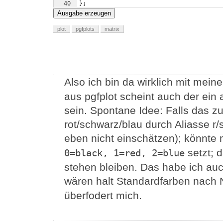
40
}
;
41
\end
{
axis
}
Ausgabe erzeugen
plot
pgfplots
matrix
Also ich bin da wirklich mit mei
aus pgfplot scheint auch der ein
sein. Spontane Idee: Falls das zu
rot/schwarz/blau durch Aliasse r/s
eben nicht einschätzen); könnte 
setzt; 
0=black, 1=red, 2=blue
stehen bleiben. Das habe ich au
wären halt Standardfarben nach
überfodert mich.