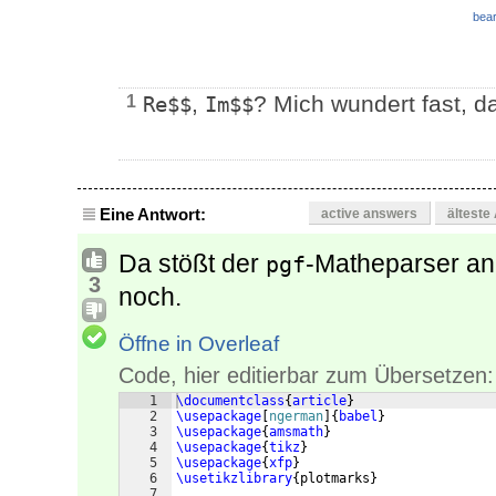
bear
,
? Mich wundert fast, das
1
Re$$
Im$$
Eine Antwort:
active answers
älteste
Da stößt der
-Matheparser an
pgf
3
noch.
Öffne in Overleaf
Code, hier editierbar zum Übersetzen:
1
\documentclass
{
article
}
2
\usepackage
[
ngerman
]
{
babel
}
3
\usepackage
{
amsmath
}
4
\usepackage
{
tikz
}
5
\usepackage
{
xfp
}
6
\usetikzlibrary
{
plotmarks
}
7