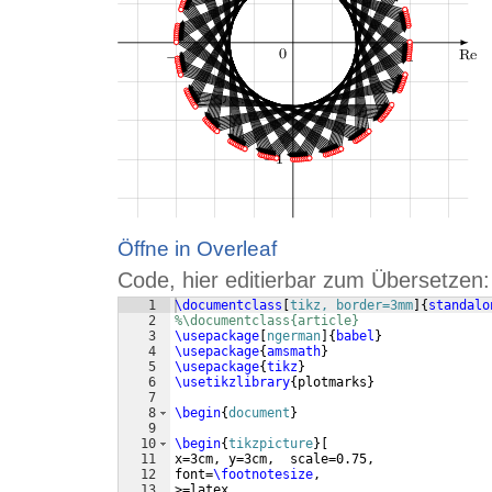
Öffne in Overleaf
Code, hier editierbar zum Übersetzen:
1
\documentclass
[
tikz, border=3mm
]
{
standalo
2
%\documentclass{article}
3
\usepackage
[
ngerman
]
{
babel
}
4
\usepackage
{
amsmath
}
5
\usepackage
{
tikz
}
6
\usetikzlibrary
{
plotmarks
}
7
8
\begin
{
document
}
9
10
\begin
{
tikzpicture
}
[
11
x=3cm, y=3cm,  scale=0.75, 
12
font=
\footnotesize
,
13
>=latex,   