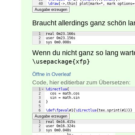
40
\draw
[
->,thin
]
 plot
[
mark=*, mark options=
41
coordinates
{
Ausgabe erzeugen
Braucht allerdings ganz schön la
1
real 0m23.166s
2
user 0m23.156s
3
sys 0m0.008s
Wenn du nicht ganz so lang wart
\usepackage{xfp}
Öffne in Overleaf
Code, hier editierbar zum Übersetzen:
1
\directlua
{
2
  cos = math.cos
3
  sin = math.sin
4
}
5
6
\def\fpeval
#1
{
\directlua
{
tex.sprint
(
#1
)}}
Ausgabe erzeugen
1
real 0m16.415s
2
user 0m16.324s
3
sys 0m0.048s