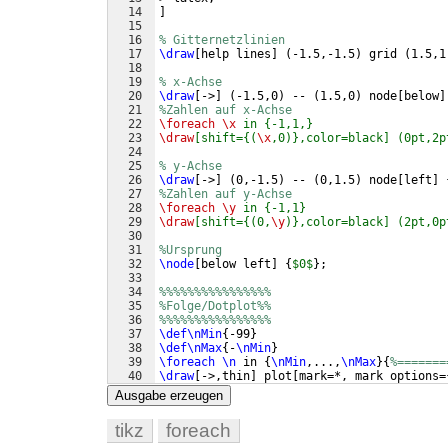
14
]
15
16
% Gitternetzlinien
17
\draw
[
help lines
]
(
-1.5,-1.5
)
 grid 
(
1.5,1
18
19
% x-Achse
20
\draw
[
->
]
(
-1.5,0
)
 -- 
(
1.5,0
)
 node
[
below
]
21
%Zahlen auf x-Achse
22
\foreach
\x
 in {-1,1,}
23
\draw
[shift={(
\x
,0)},color=black] (0pt,2p
24
25
% y-Achse 
26
\draw
[
->
]
(
0,-1.5
)
 -- 
(
0,1.5
)
 node
[
left
]
27
%Zahlen auf y-Achse
28
\foreach
\y
 in {-1,1}
29
\draw
[shift={(0,
\y
)},color=black] (2pt,0p
30
31
%Ursprung
32
\node
[
below left
]
{
$0$
}
;
33
34
%%%%%%%%%%%%%%%%
35
%Folge/Dotplot%%
36
%%%%%%%%%%%%%%%%
37
\def\nMin
{
-99
}
38
\def\nMax
{
-
\nMin
}
39
\foreach
\n
 in 
{
\nMin
,...,
\nMax
}
{
%=======
40
\draw
[
->,thin
]
 plot
[
mark=*, mark options=
41
coordinates
{
Ausgabe erzeugen
tikz
foreach