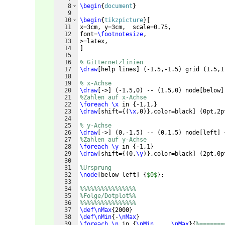
8
\begin
{
document
}
9
10
\begin
{
tikzpicture
}
[
11
x=3cm, y=3cm,  scale=0.75, 
12
font=
\footnotesize
,
13
>=latex,   
14
]
15
16
% Gitternetzlinien
17
\draw
[
help lines
]
(
-1.5,-1.5
)
 grid 
(
1.5,1
18
19
% x-Achse
20
\draw
[
->
]
(
-1.5,0
)
 -- 
(
1.5,0
)
 node
[
below
]
21
%Zahlen auf x-Achse
22
\foreach
\x
 in 
{
-1,1,
}
23
\draw
[
shift=
{(
\x
,0
)}
,color=black
]
(
0pt,2p
24
25
% y-Achse 
26
\draw
[
->
]
(
0,-1.5
)
 -- 
(
0,1.5
)
 node
[
left
]
27
%Zahlen auf y-Achse
28
\foreach
\y
 in 
{
-1,1
}
29
\draw
[
shift=
{(
0,
\y
)}
,color=black
]
(
2pt,0p
30
31
%Ursprung
32
\node
[
below left
]
{
$0$
}
;
33
34
%%%%%%%%%%%%%%%%
35
%Folge/Dotplot%%
36
%%%%%%%%%%%%%%%%
37
\def\nMax
{
2000
}
38
\def\nMin
{
-
\nMax
}
39
\foreach
\n
 in 
{
\nMin
,...,
\nMax
}
{
%=======