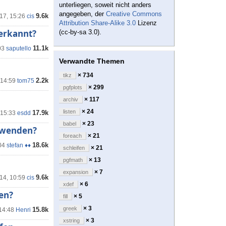
unterliegen, soweit nicht anders
angegeben, der
Creative Commons
9.6k
'17, 15:26
cis
Attribution Share-Alike 3.0
Lizenz
 erkannt?
(cc-by-sa 3.0).
11.1k
03
saputello
Verwandte Themen
× 734
tikz
2.2k
 14:59
tom75
× 299
pgfplots
× 117
archiv
× 24
listen
17.9k
 15:33
esdd
× 23
babel
erwenden?
× 21
foreach
18.6k
04
stefan ♦♦
× 21
schleifen
× 13
pgfmath
× 7
expansion
9.6k
'14, 10:59
cis
× 6
xdef
ßen?
× 5
fill
× 3
greek
15.8k
 14:48
Henri
× 3
xstring