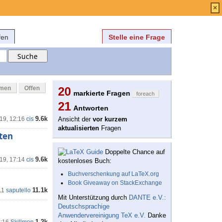
Anmelden
über
FAQ
×
fen
Stelle eine Frage
mmen
Offen
20
markierte Fragen
foreach
21
Antworten
9.6k
'19, 12:16
cis
Ansicht der
vor kurzem
aktualisierten
Fragen
ten
Doppelte Chance auf
9.6k
'19, 17:14
cis
kostenloses Buch:
Buchverschenkung auf LaTeX.org
Book Giveaway on StackExchange
11.1k
11
saputello
Mit Unterstützung durch
DANTE e.V.:
Deutschsprachige
Anwendervereinigung TeX e.V.
Danke
1.2k