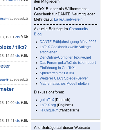
3:16
Skillmon
den Mitgliedern!
LaTeX-Bücher als Willkommens-
Geschenk für DANTE Neumitglieder.
öscht
(ausgesetzt)
Mehr dazu:
LaTeX.net/verein
Aktuelle Beiträge im
Community-
Blog
:
9.6k
'18, 19:01
cis
DANTE-Frühjahrstagung März 2026
lots / tikz?
LaTeX Cookbook zweite Auflage
erschienen
9.6k
'18, 15:55
cis
Der Online-Compiler TeXlive.net
Das Forum goLaTeX.de ist erneuert
meter
Einführung in ConTeXt
Spielkarten mit LaTeX
Weiterer CTAN Spiegel-Server
gast3
(ausgesetzt)
Mathematisches Modell plotten
ameter
Diskussionsforen:
goLaTeX
(Deutsch)
9.6k
'18, 19:00
cis
LaTeX.org
(Englisch)
TeXnique.fr
(französisch)
9.6k
'18, 17:41
cis
Alle Beiträge auf dieser Webseite