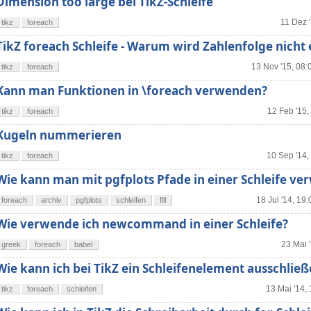
Dimension too large bei TikZ-Schleife
11 Dez 
tikz
foreach
TikZ foreach Schleife - Warum wird Zahlenfolge nicht
13 Nov '15, 08:
tikz
foreach
Kann man Funktionen in \foreach verwenden?
12 Feb '15,
tikz
foreach
Kugeln nummerieren
10 Sep '14,
tikz
foreach
Wie kann man mit pgfplots Pfade in einer Schleife v
18 Jul '14, 19:
foreach
archiv
pgfplots
schleifen
fill
Wie verwende ich newcommand in einer Schleife?
23 Mai 
greek
foreach
babel
Wie kann ich bei TikZ ein Schleifenelement ausschlie
13 Mai '14,
tikz
foreach
schleifen