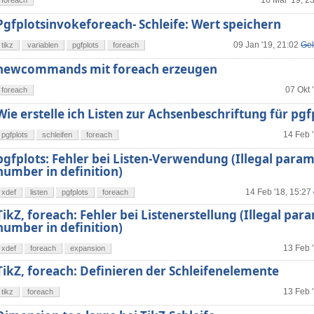
16 Mär '19, 2
foreach
Pgfplotsinvokeforeach- Schleife: Wert speichern
09 Jan '19, 21:02
Gel
tikz
variablen
pgfplots
foreach
newcommands mit foreach erzeugen
07 Okt 
foreach
Wie erstelle ich Listen zur Achsenbeschriftung für pgfp
14 Feb 
pgfplots
schleifen
foreach
pgfplots: Fehler bei Listen-Verwendung (Illegal para
number in definition)
14 Feb '18, 15:27
xdef
listen
pgfplots
foreach
TikZ, foreach: Fehler bei Listenerstellung (Illegal par
number in definition)
13 Feb 
xdef
foreach
expansion
TikZ, foreach: Definieren der Schleifenelemente
13 Feb 
tikz
foreach