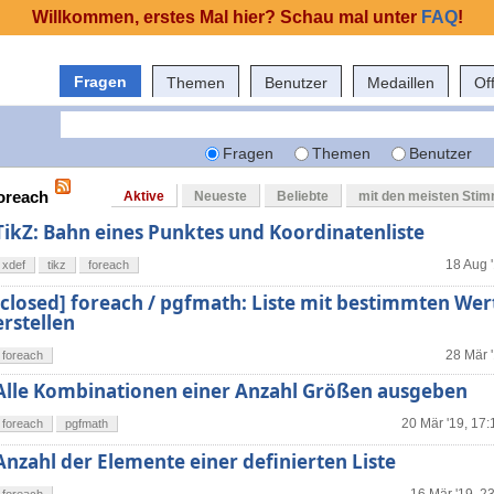
Willkommen, erstes Mal hier? Schau mal unter
FAQ
!
Fragen
Themen
Benutzer
Medaillen
Of
Fragen
Themen
Benutzer
foreach
Aktive
Neueste
Beliebte
mit den meisten Sti
TikZ: Bahn eines Punktes und Koordinatenliste
18 Aug 
xdef
tikz
foreach
[closed] foreach / pgfmath: Liste mit bestimmten Wer
erstellen
28 Mär 
foreach
Alle Kombinationen einer Anzahl Größen ausgeben
20 Mär '19, 17:
foreach
pgfmath
Anzahl der Elemente einer definierten Liste