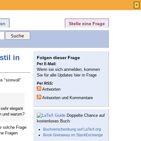
Anmelden
über
FAQ
×
fen
Stelle eine Frage
til in
Folgen dieser Frage
Per E-Mail:
Wenn sie sich anmelden, kommen
Sie für alle Updates hier in Frage
s "sinnvoll"
Per RSS:
Antworten
Antworten und Kommentare
 sehr elegant
hen und warum?
Doppelte Chance auf
kostenloses Buch:
ne solche Frage
Buchverschenkung auf LaTeX.org
che Fragen
Book Giveaway on StackExchange