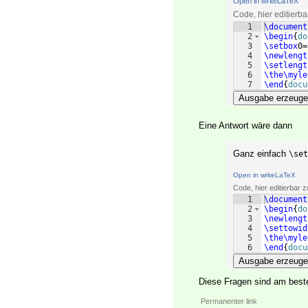
Open in writeLaTeX
Code, hier editierb
1
\document
2
\begin
{
do
3
\setbox
0=
4
\newlengt
5
\setlengt
6
\the\myle
7
\end
{
docu
Ausgabe erzeug
Eine Antwort wäre dann
Ganz einfach
\set
Open in writeLaTeX
Code, hier editierbar
1
\document
2
\begin
{
do
3
\newlengt
4
\settowid
5
\the\myle
6
\end
{
docu
Ausgabe erzeug
Diese Fragen sind am bes
Permanenter link