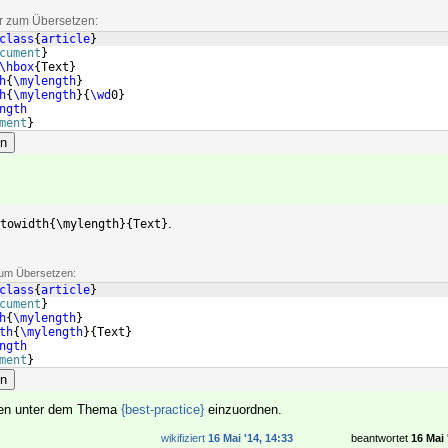
ar zum Übersetzen:
class
{
article
}
cument
}
\hbox
{
Text
}
h
{
\mylength
}
h
{
\mylength
}
{
\wd
0
}
ngth
ment
}
en
.
towidth{\mylength}{Text}
 zum Übersetzen:
class
{
article
}
cument
}
h
{
\mylength
}
th
{
\mylength
}
{
Text
}
ngth
ment
}
en
ten unter dem Thema
{best-practice}
einzuordnen.
wikifiziert
16 Mai '14, 14:33
beantwortet
16 Mai 