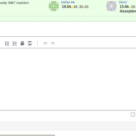
stefan ♦♦
Henri
nity Wiki" markiert.
18.6k
15.8k
●
18
●
32
●
51
●
15
Akzeptier