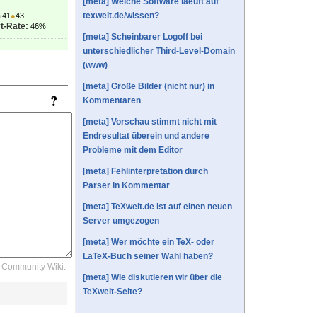
[meta] Welche Software laeuft auf
texwelt.de/wissen?
●
41
●
43
t-Rate:
46%
[meta] Scheinbarer Logoff bei
unterschiedlicher Third-Level-Domain
(www)
[meta] Große Bilder (nicht nur) in
Kommentaren
[meta] Vorschau stimmt nicht mit
Endresultat überein und andere
Probleme mit dem Editor
[meta] Fehlinterpretation durch
Parser in Kommentar
[meta] TeXwelt.de ist auf einen neuen
Server umgezogen
[meta] Wer möchte ein TeX- oder
LaTeX-Buch seiner Wahl haben?
Community Wiki:
[meta] Wie diskutieren wir über die
TeXwelt-Seite?