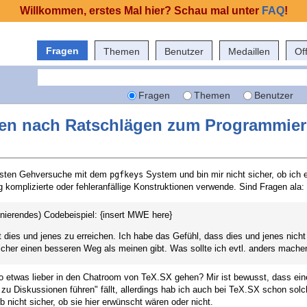
Willkommen, erstes Mal hier? Schau mal unter
FAQ
!
Fragen
Themen
Benutzer
Medaillen
Of
Fragen
Themen
Benutzer
gen nach Ratschlägen zum Programmiers
rsten Gehversuche mit dem
System und bin mir nicht sicher, ob ich e
pgfkeys
g komplizierte oder fehleranfällige Konstruktionen verwende. Sind Fragen ala:
ionierendes) Codebeispiel: {insert MWE here}
 dies und jenes zu erreichen. Ich habe das Gefühl, dass dies und jenes nicht
sicher einen besseren Weg als meinen gibt. Was sollte ich evtl. anders mac
t so etwas lieber in den Chatroom von TeX.SX gehen? Mir ist bewusst, dass ei
 zu Diskussionen führen" fällt, allerdings hab ich auch bei TeX.SX schon sol
 nicht sicher, ob sie hier erwünscht wären oder nicht.