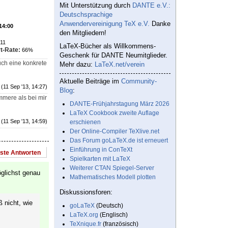
Mit Unterstützung durch
DANTE e.V.:
Deutschsprachige
Anwendervereinigung TeX e.V.
Danke
 14:00
den Mitgliedern!
11
LaTeX-Bücher als Willkommens-
t-Rate:
66%
Geschenk für DANTE Neumitglieder.
uch eine konkrete
Mehr dazu:
LaTeX.net/verein
Aktuelle Beiträge im
Community-
(11 Sep '13, 14:27)
Blog
:
mmere als bei mir
DANTE-Frühjahrstagung März 2026
LaTeX Cookbook zweite Auflage
(11 Sep '13, 14:59)
erschienen
Der Online-Compiler TeXlive.net
Das Forum goLaTeX.de ist erneuert
Einführung in ConTeXt
este Antworten
Spielkarten mit LaTeX
Weiterer CTAN Spiegel-Server
öglichst genau
Mathematisches Modell plotten
Diskussionsforen:
 nicht, wie
goLaTeX
(Deutsch)
LaTeX.org
(Englisch)
TeXnique.fr
(französisch)