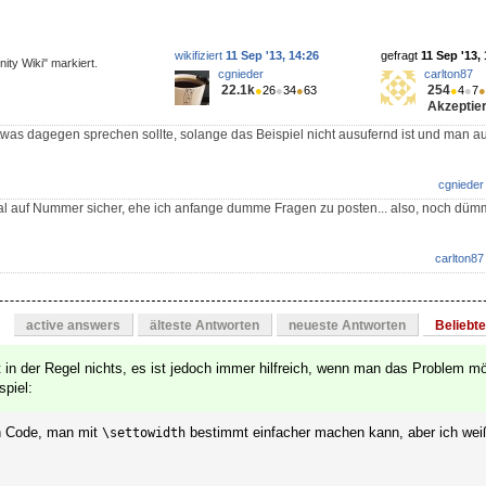
wikifiziert
11 Sep '13, 14:26
gefragt
11 Sep '13,
ity Wiki" markiert.
cgnieder
carlton87
22.1k
254
●
26
●
34
●
63
●
4
●
7
●
Akzeptier
etwas dagegen sprechen sollte, solange das Beispiel nicht ausufernd ist und man a
cgnieder
mal auf Nummer sicher, ehe ich anfange dumme Fragen zu posten... also, noch düm
carlton87
active answers
älteste Antworten
neueste Antworten
Beliebt
 in der Regel nichts, es ist jedoch immer hilfreich, wenn man das Problem m
piel:
n Code, man mit
bestimmt einfacher machen kann, aber ich weiß
\settowidth