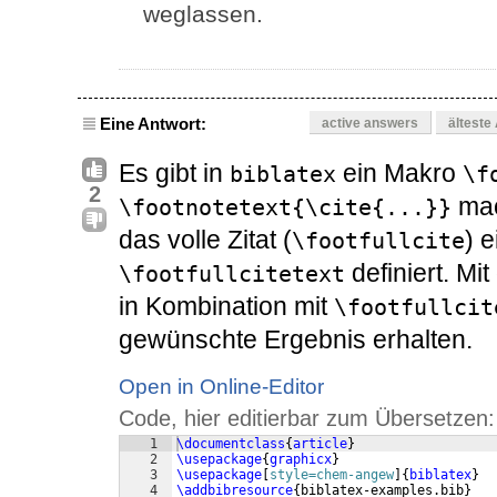
weglassen.
Eine Antwort:
active answers
älteste
Es gibt in
ein Makro
biblatex
\f
2
mac
\footnotetext{\cite{...}}
das volle Zitat (
) 
\footfullcite
definiert. Mi
\footfullcitetext
in Kombination mit
\footfullcit
gewünschte Ergebnis erhalten.
Open in Online-Editor
Code, hier editierbar zum Übersetzen:
1
\documentclass
{
article
}
2
\usepackage
{
graphicx
}
3
\usepackage
[
style=chem-angew
]
{
biblatex
}
4
\addbibresource
{
biblatex-examples.bib
}