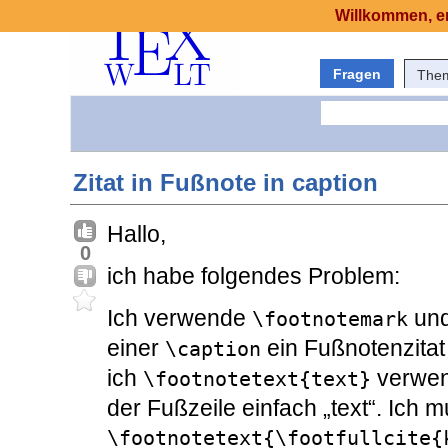
Willkommen, er
Fragen
The
Zitat in Fußnote in caption
Hallo,
0
ich habe folgendes Problem:
Ich verwende
un
\footnotemark
einer
ein Fußnotenzitat
\caption
ich
verwen
\footnotetext{text}
der Fußzeile einfach „text“. Ich m
\footnotetext{\footfullcite{