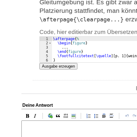
Gleitumgebung ist. Es gibt zwar a
Platzierung stattfindet, man könn
erzw
\afterpage{\clearpage...}
Code, hier editierbar zum Übersetzen
1
\afterpage
{
%
2
\begin
{
figure
}
3
    ...
4
\end
{
figure
}
5
\footfullcitetext
[
\quelle
]
[
p. 1
]
{
wein
6
}
Ausgabe erzeugen
Deine Antwort