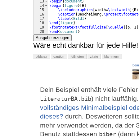
13
\begin
{
document
}
14
\begin
{
figure
}
[
H
]
15
\includegraphics
[
width=
\textwidth
]
{
Bi
16
\caption
{
Bescheibung.
\protect\footnot
17
\label
{
Bild1
}
18
\end
{
figure
}
19
\footnotetext\footfullcite
[
\quelle
]
[
p. 1
]
20
\end
{
document
}
Ausgabe erzeugen
Wäre echt dankbar für jede Hilfe!
biblatex
caption
fußnoten
zitate
klammern
bear
Dein Beispiel enthält viele Fehler
) nicht lauffähig.
LiteraturBA.bib
vollständiges Minimalbeispiel ode
dieses?
durch. Desweiteren sollt
mehr verwendet werden, da der Su
Benutz stattdessen
(dann 
biber