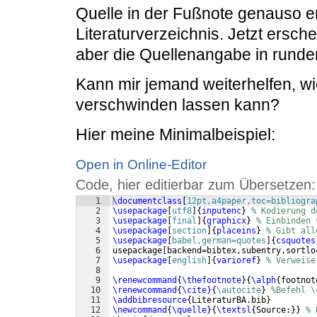
Quelle in der Fußnote genauso e
Literaturverzeichnis. Jetzt ersch
aber die Quellenangabe in rund
Kann mir jemand weiterhelfen, w
verschwinden lassen kann?
Hier meine Minimalbeispiel:
Open in Online-Editor
Code, hier editierbar zum Übersetzen:
1
\documentclass
[
12pt,a4paper,toc=bibliogra
2
\usepackage
[
utf8
]
{
inputenc
}
% Kodierung d
3
\usepackage
[
final
]
{
graphicx
}
% Einbinden 
4
\usepackage
[
section
]
{
placeins
}
% Gibt all
5
\usepackage
[
babel,german=quotes
]
{
csquotes
6
usepackage
[
backend=bibtex,subentry,sortlo
7
\usepackage
[
english
]
{
varioref
}
% Verweise
8
9
\renewcommand
{
\thefootnote
}
{
\alph
{
footnot
10
\renewcommand
{
\cite}
{
\autocite
}
%Befehl \
11
\addbibresource
{
LiteraturBA.bib
}
12
\newcommand
{
\quelle
}
{
\textsl
{
Source:
}}
% 