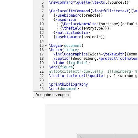
5
\newcommand
*
\quelle
{
\textsl
{
Source:
}}
6
7
\DeclareCiteCommand
{
\footfullcitetext
}
[
\m
8
{
\usebibmacro
{
prenote
}}
9
{
\usedriver
10
{
\DeclareNameAlias
{
sortname
}
{
default
11
{
\thefield
{
entrytype
}}}
12
{
\multicitedelim
}
13
{
\usebibmacro
{
postnote
}}
14
15
\begin
{
document
}
16
\begin
{
figure
}
17
\includegraphics
[
width=
\textwidth
]
{
exam
18
\caption
{
Bescheibung.
\protect\footnotem
19
\label
{
fig:Bild1
}
20
\end
{
figure
}
21
%\footcitetext[\quelle][p. 1]{weinberg} %
22
\footfullcitetext
[
\quelle
]
[
p. 1
]
{
weinberg
23
24
\printbibliography
25
\end
{
document
}
Ausgabe erzeugen