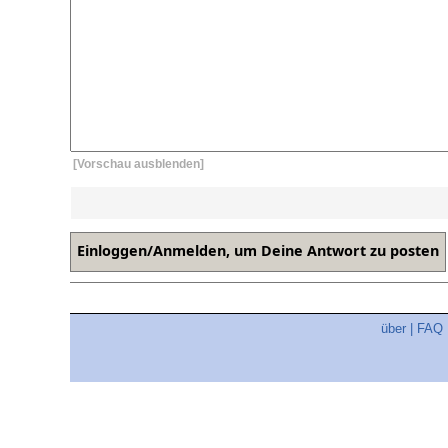
[Vorschau ausblenden]
über
|
FAQ