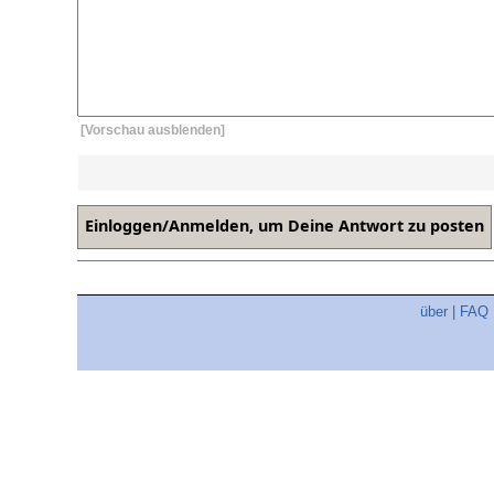
[Vorschau ausblenden]
über
|
FAQ