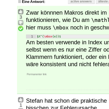
Eine Antwort:
active answers
älteste
Zwar könnnen Makros direkt im
3
funktionieren, wie Du am
\math
hier muss
noch in geschw
\mbox
1
$X^{
\mbox
{e}}$
Am besten verwende in Index u
selbst wenn es nur eine Ziffer o
Klammern funktioniert, oder ein
wäre konsistent und nicht fehler
Permanenter link
Stefan hat schon die praktische
1
bisschen zur Fehlerursache.