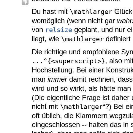
Du hast mit
Glück.
\mathlarger
womöglich (wenn nicht gar
wahr
von
geplant, und nur ei
relsize
liegt, wie
definiert 
\mathlarger
Die richtige und empfohlene Syn
, also m
...^{<superscript>}
Hochstellung. Bei einer Konstru
man
immer
damit rechnen, das
wird und so wirkt, als hätte man
(Die eigentliche Frage ist dahe
nicht mit
“?) Bei ei
\mathlarger
oft üblich, die Klammern wegzu
eingeschlossen -- halten das in 