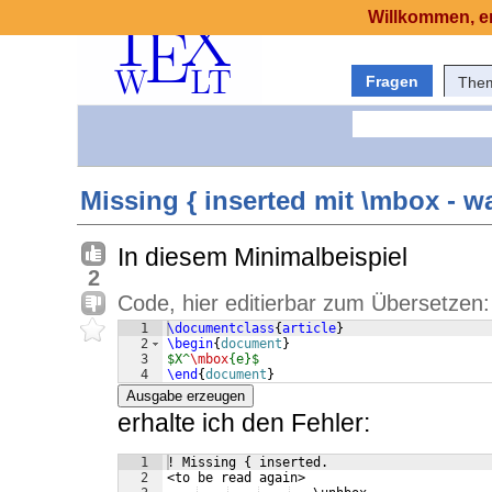
Willkommen, er
Fragen
The
Missing { inserted mit \mbox - 
In diesem Minimalbeispiel
2
Code, hier editierbar zum Übersetzen:
1
\documentclass
{
article
}
2
\begin
{
document
}
3
$X^
\mbox
{e}$
4
\end
{
document
}
Ausgabe erzeugen
erhalte ich den Fehler:
1
! Missing { inserted.
2
<to be read again> 