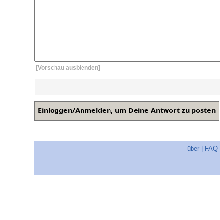
[Vorschau ausblenden]
über
|
FAQ