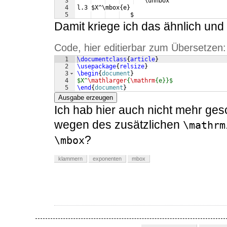
3
   \unhbox 
4
l.3 $X^\mbox{e}
5
   $
Damit kriege ich das ähnlich und f
Code, hier editierbar zum Übersetzen:
1
\documentclass
{
article
}
2
\usepackage
{
relsize
}
3
\begin
{
document
}
4
$X^
\mathlarger
{
\mathrm
{e}}$
5
\end
{
document
}
Ausgabe erzeugen
Ich hab hier auch nicht mehr ge
wegen des zusätzlichen
\mathrm
?
\mbox
klammern
exponenten
mbox