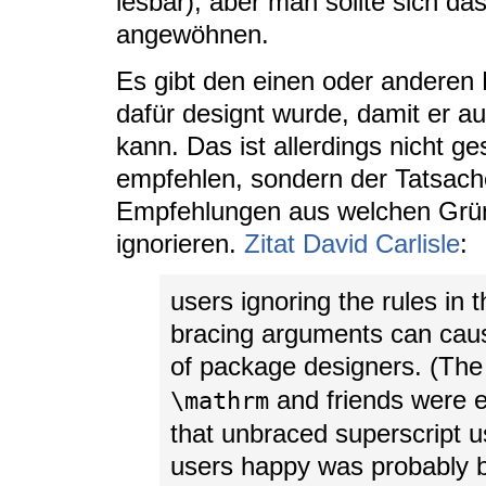
lesbar), aber man sollte sich da
angewöhnen.
Es gibt den einen oder anderen 
dafür designt wurde, damit er a
kann. Das ist allerdings nicht 
empfehlen, sondern der Tatsac
Empfehlungen aus welchen Grü
ignorieren.
Zitat David Carlisle
:
users ignoring the rules in
bracing arguments can caus
of package designers. (Th
and friends were ex
\mathrm
that unbraced superscript u
users happy was probably b