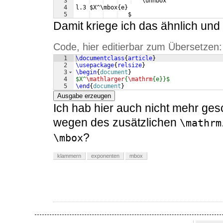
3
   \unhbox 
4
l.3 $X^\mbox{e}
5
   $
Damit kriege ich das ähnlich und f
Code, hier editierbar zum Übersetzen:
1
\documentclass
{
article
}
2
\usepackage
{
relsize
}
3
\begin
{
document
}
4
$X^
\mathlarger
{
\mathrm
{e}}$
5
\end
{
document
}
Ausgabe erzeugen
Ich hab hier auch nicht mehr ge
wegen des zusätzlichen
\mathrm
?
\mbox
klammern
exponenten
mbox