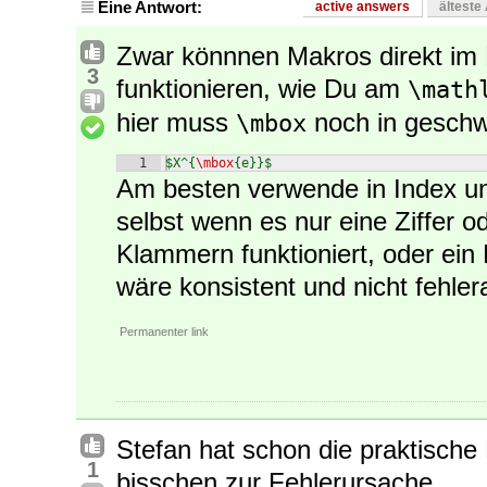
Eine Antwort:
active answers
älteste
Zwar könnnen Makros direkt im
3
funktionieren, wie Du am
\math
hier muss
noch in geschw
\mbox
1
$X^{
\mbox
{e}}$
Am besten verwende in Index u
selbst wenn es nur eine Ziffer o
Klammern funktioniert, oder ein
wäre konsistent und nicht fehler
Permanenter link
Stefan hat schon die praktische
1
bisschen zur Fehlerursache.