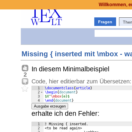
Willkommen, er
Fragen
The
Missing { inserted mit \mbox - 
In diesem Minimalbeispiel
2
Code, hier editierbar zum Übersetzen:
1
\documentclass
{
article
}
2
\begin
{
document
}
3
$X^
\mbox
{e}$
4
\end
{
document
}
Ausgabe erzeugen
erhalte ich den Fehler:
1
! Missing { inserted.
2
<to be read again> 