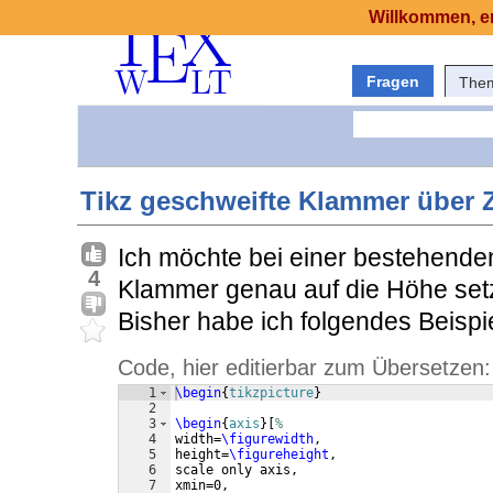
Willkommen, er
Fragen
The
Tikz geschweifte Klammer über
Ich möchte bei einer bestehenden
4
Klammer genau auf die Höhe setz
Bisher habe ich folgendes Beispie
Code, hier editierbar zum Übersetzen:
1
\begin
{
tikzpicture
}
2
3
\begin
{
axis
}
[
%
4
width=
\figurewidth
,
5
height=
\figureheight
,
6
scale only axis,
7
xmin=0,