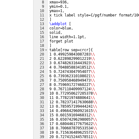
8
xmax=936,
9
ymin=0.1,
10
ymax=1,
11
x tick label style=
{
/pgf/number format/10
12
]
13
\addplot
[
14
color=blue,
15
solid,
16
line width=1.1pt,
17
forget plot
18
]
19
table
[
row sep=crcr
]
{
20
1 0.499259843087283
\\
21
2 0.622898299012219
\\
22
3 0.674826316443923
\\
23
4 0.704885883418512
\\
24
5 0.724743047954077
\\
25
6 0.739362310108021
\\
26
7 0.750958468949473
\\
27
8 0.759691727460227
\\
28
9 0.767110409997124
\\
29
10 0.772950627205378
\\
30
11 0.77821974880641
\\
31
12 0.782371417630688
\\
32
13 0.785957199444241
\\
33
14 0.496642960921615
\\
34
15 0.60159169468312
\\
35
16 0.650742962980057
\\
36
17 0.680446177675622
\\
37
18 0.700607870533534
\\
38
19 0.715636489625572
\\
39
20 0.727415244578511
\\