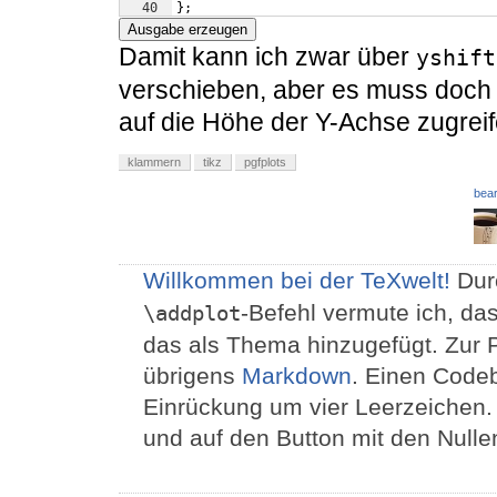
40
}
;
41
Ausgabe erzeugen
Damit kann ich zwar über
yshift
verschieben, aber es muss doch 
auf die Höhe der Y-Achse zugrei
klammern
tikz
pgfplots
bear
Willkommen bei der TeXwelt!
Dur
-Befehl vermute ich, d
\addplot
das als Thema hinzugefügt. Zur 
übrigens
Markdown
. Einen Codeb
Einrückung um vier Leerzeichen.
und auf den Button mit den Nullen