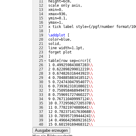
11
height=6cm,
12
scale only axis,
13
xmin=0,
14
xmax=936,
15
ymin=0.1,
16
ymax=1,
17
x tick label style=
{
/pgf/number format/10
18
]
19
\addplot
[
20
color=blue,
21
solid,
22
line width=1.1pt,
23
forget plot
24
]
25
table
[
row sep=crcr
]
{
26
1 0.499259843087283
\\
27
2 0.622898299012219
\\
28
3 0.674826316443923
\\
29
4 0.704885883418512
\\
30
5 0.724743047954077
\\
31
6 0.739362310108021
\\
32
7 0.750958468949473
\\
33
8 0.759691727460227
\\
34
9 0.767110409997124
\\
35
10 0.772950627205378
\\
36
11 0.77821974880641
\\
37
12 0.782371417630688
\\
38
13 0.785957199444241
\\
39
14 0.496642960921615
\\
40
15 0.60159169468312
\\
41
16 0.650742962980057
\\
Ausgabe erzeugen