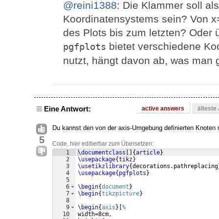
@reini1388
: Die Klammer soll al
Koordinatensystems sein? Von x=
des Plots bis zum letzten? Oder
bietet verschiedene K
pgfplots
nutzt, hängt davon ab, was man g
Eine Antwort:
active answers
älteste
Du kannst den von der axis-Umgebung definierten Knoten 
5
Code, hier editierbar zum Übersetzen:
1
\documentclass
[
]
{
article
}
2
\usepackage
{
tikz
}
3
\usetikzlibrary
{
decorations.pathreplacing
4
\usepackage
{
pgfplots
}
5
6
\begin
{
document
}
7
\begin
{
tikzpicture
}
8
9
\begin
{
axis
}
[
%
10
width=8cm,