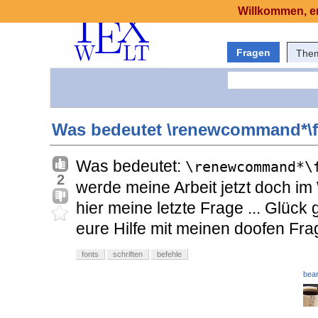
Willkommen, er
Fragen
The
Was bedeutet \renewcommand*\fam
Was bedeutet:
\renewcommand*\
2
werde meine Arbeit jetzt doch im
hier meine letzte Frage ... Glück 
eure Hilfe mit meinen doofen Frag
fonts
schriften
befehle
bear