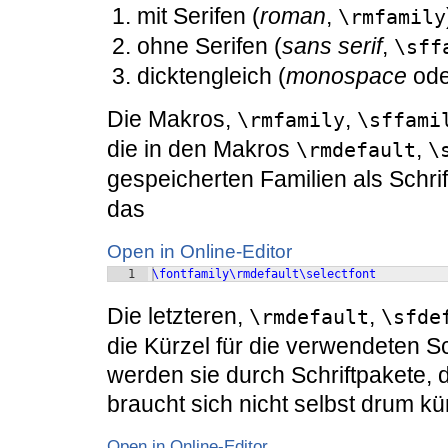
mit Serifen (
roman
,
\rmfamily
ohne Serifen (
sans serif
,
\sff
dicktengleich (
monospace
od
Die Makros,
,
\rmfamily
\sffami
die in den Makros
,
\rmdefault
\
gespeicherten Familien als Schrif
das
Open in Online-Editor
1
\fontfamily\rmdefault\selectfont
Die letzteren,
,
\rmdefault
\sfde
die Kürzel für die verwendeten S
werden sie durch Schriftpakete, 
braucht sich nicht selbst drum k
Open in Online-Editor