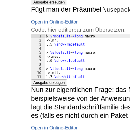
Ausgabe erzeugen
Fügt man der Präambel
\usepac
Open in Online-Editor
Code, hier editierbar zum Übersetzen:
1
> 
\rmdefault
=
\long
 macro:
2
->lmr.
3
l.5 
\show\rmdefault
4
5
> 
\sfdefault
=
\long
 macro:
6
->lmss.
7
l.6 
\show\sfdefault
8
9
> 
\ttdefault
=
\long
 macro:
10
->lmtt.
11
l.7 
\show\ttdefault
Ausgabe erzeugen
Nun zur eigentlichen Frage: das
beispielsweise von der Anweisu
legt die Standardschriftfamilie de
es (falls es nicht durch ein Paket
Open in Online-Editor