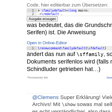
Code, hier editierbar zum Übersetzen:
1
> 
\familydefault
=
\long
 macro:
2
->
\rmdefault
 .
Ausgabe erzeugen
was bedeutet, das die Grundsch
Serifen) ist. Die Anweisung
Open in Online-Editor
1
\renewcommand\familydefault
{
\sfdefault
}
ändert das nun auf
, s
\sffamily
Dokuments serifenlos wird (falls
Schindluder getrieben hat…)
Permanenter link
bear
@Clemens
Super Erklärung! Vie
Archivs! Mit
sowas mal selb
\show
es echt verständlicher, also dass 