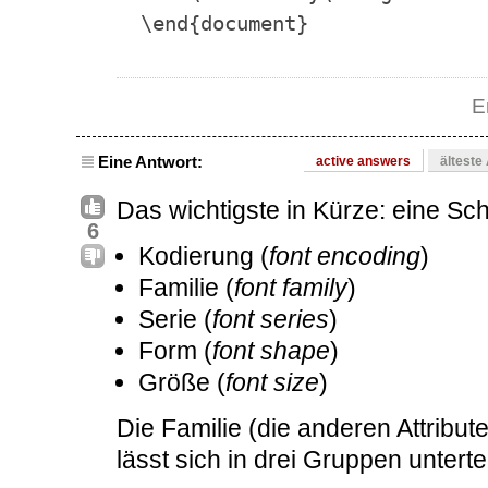
\end{document}
E
Eine Antwort:
active answers
älteste
Das wichtigste in Kürze: eine Schri
6
Kodierung (
font encoding
)
Familie (
font family
)
Serie (
font series
)
Form (
font shape
)
Größe (
font size
)
Die Familie (die anderen Attribute
lässt sich in drei Gruppen unterte