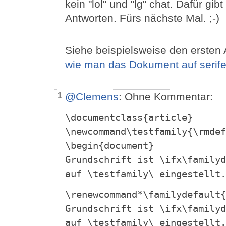
kein "lol" und "lg" chat. Dafür gi
Antworten. Fürs nächste Mal. ;-)
Siehe beispielsweise den ersten 
wie man das Dokument auf serife
@Clemens
: Ohne Kommentar:
1
\documentclass{article}

\newcommand\testfamily{\rmdef
\begin{document}

Grundschrift ist \ifx\familyd
auf \testfamily\ eingestellt.
\renewcommand*\familydefault{
Grundschrift ist \ifx\familyd
auf \testfamily\ eingestellt.
