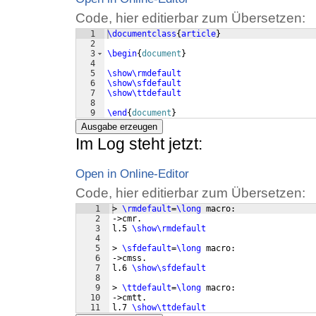
Code, hier editierbar zum Übersetzen:
1
\documentclass
{
article
}
2
3
\begin
{
document
}
4
5
\show\rmdefault
6
\show\sfdefault
7
\show\ttdefault
8
9
\end
{
document
}
Ausgabe erzeugen
Im Log steht jetzt:
Open in Online-Editor
Code, hier editierbar zum Übersetzen:
1
> 
\rmdefault
=
\long
 macro:
2
->cmr.
3
l.5 
\show\rmdefault
4
5
> 
\sfdefault
=
\long
 macro:
6
->cmss.
7
l.6 
\show\sfdefault
8
9
> 
\ttdefault
=
\long
 macro:
10
->cmtt.
11
l.7 
\show\ttdefault