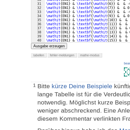
31
\mathit
{
EN1
}
 & 
\textbf
{
\mathit
{
6
}}
 &  & -
32
\mathit
{
EN1
}
 & 
\textbf
{
\mathit
{
7
}}
 &  & 0
33
\mathit
{
EN1
}
 & 
\textbf
{
\mathit
{
8
}}
 &  & -
34
\mathit
{
EN1
}
 & 
\textbf
{
\mathit
{
9
}}
 &  & 0
35
\mathit
{
EN1
}
 & 
\textbf
{
\mathit
{
10
}}
 &  & 
36
\mathit
{
EN1
}
 & 
\textbf
{
\mathit
{
11
}}
 &  & 
37
\mathit
{
EN1
}
 & 
\textbf
{
\mathit
{
12
}}
 &  & 
38
\mathit
{
EN1
}
 & 
\textbf
{
\mathit
{
13
}}
 &  & 
39
\mathit
{
EN1
}
 & 
\textbf
{
\mathit
{
14
}}
 &  & 
40
\mathit
{
EN1
}
 & 
\textbf
{
\mathit
{
15
}}
 &  & 
41
\mathit
{
EN1
}
 & 
\textbf
{
\mathit
{
16
}}
 &  & 
Ausgabe erzeugen
tabellen
fehler-meldungen
mathe-modus
bear
Bitte
kürze Deine Beispiele
künfti
1
lange Tabelle ist für die Verdeut
notwendig. Möglichst kurze Beisp
weniger abschreckend. Eine Anlei
diesem Kommentar verlinkten Fr