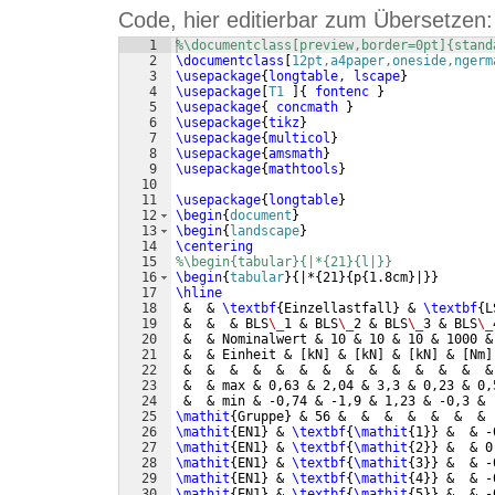
Code, hier editierbar zum Übersetzen:
1
%\documentclass[preview,border=0pt]{stand
2
\documentclass
[
12pt,a4paper,oneside,ngerm
3
\usepackage
{
longtable, lscape
}
4
\usepackage
[
T1 
]
{
 fontenc 
}
5
\usepackage
{
 concmath 
}
6
\usepackage
{
tikz
}
7
\usepackage
{
multicol
}
8
\usepackage
{
amsmath
}
9
\usepackage
{
mathtools
}
10
11
\usepackage
{
longtable
}
12
\begin
{
document
}
13
\begin
{
landscape
}
14
\centering
15
%\begin{tabular}{|*{21}{l|}}
16
\begin
{
tabular
}
{
|*
{
21
}
{
p
{
1.8cm
}
|
}}
17
\hline
18
 &  & 
\textbf
{
Einzellastfall
}
 & 
\textbf
{
L
19
 &  &  & BLS
\_
1 & BLS
\_
2 & BLS
\_
3 & BLS
\_
20
 &  & Nominalwert & 10 & 10 & 10 & 1000 &
21
 &  & Einheit & 
[
kN
]
 & 
[
kN
]
 & 
[
kN
]
 & 
[
Nm
]
22
 &  &  &  &  &  &  &  &  &  &  &  &  &  &
23
 &  & max & 0,63 & 2,04 & 3,3 & 0,23 & 0,
24
 &  & min & -0,74 & -1,9 & 1,23 & -0,3 & 
25
\mathit
{
Gruppe
}
 & 56 &  &  &  &  &  &  & 
26
\mathit
{
EN1
}
 & 
\textbf
{
\mathit
{
1
}}
 &  & -
27
\mathit
{
EN1
}
 & 
\textbf
{
\mathit
{
2
}}
 &  & 0
28
\mathit
{
EN1
}
 & 
\textbf
{
\mathit
{
3
}}
 &  & -
29
\mathit
{
EN1
}
 & 
\textbf
{
\mathit
{
4
}}
 &  & -
30
\mathit
{
EN1
}
 & 
\textbf
{
\mathit
{
5
}}
 &  & -