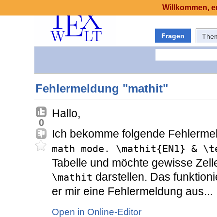
Willkommen, er
Fragen
The
Fehlermeldung "mathit"
Hallo,
0
Ich bekomme folgende Fehlermel
math mode. \mathit{EN1} & \t
Tabelle und möchte gewisse Zellen
darstellen. Das funktioni
\mathit
er mir eine Fehlermeldung aus...
Open in Online-Editor