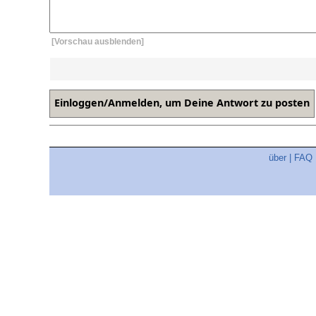
[Vorschau ausblenden]
über
|
FAQ