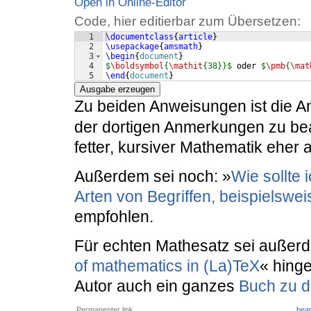
Open in Online-Editor
Code, hier editierbar zum Übersetzen:
1
\documentclass
{
article
}
2
\usepackage
{
amsmath
}
3
\begin
{
document
}
4
$
\boldsymbol
{
\mathit
{38}}$
 oder 
$
\pmb
{
\mat
5
\end
{
document
}
Ausgabe erzeugen
Zu beiden Anweisungen ist die A
der dortigen Anmerkungen zu bea
fetter, kursiver Mathematik eher 
Außerdem sei noch: »
Wie sollte
Arten von Begriffen, beispielswe
empfohlen.
Für echten Mathesatz sei außerd
of mathematics in (La)TeX
« hing
Autor auch ein ganzes
Buch zu 
Permanenter link
bear