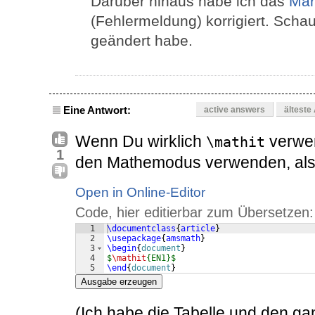
Darüber hinaus habe ich das
Ma
(Fehlermeldung) korrigiert. Schau
geändert habe.
Eine Antwort:
active answers
älteste
Wenn Du wirklich
verwen
\mathit
1
den Mathemodus verwenden, also
Open in Online-Editor
Code, hier editierbar zum Übersetzen:
1
\documentclass
{
article
}
2
\usepackage
{
amsmath
}
3
\begin
{
document
}
4
$
\mathit
{EN1}$
5
\end
{
document
}
Ausgabe erzeugen
(Ich habe die Tabelle und den g