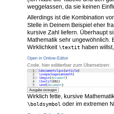
weggelassen, da sie keinen Einfl
Allerdings ist die Kombination v
Stelle in Deinem Beispiel eher fra
kursive Zahl liefern. Überhaupt s
Mathematik sehr ungewöhnlich. Bi
Wirklichkeit
haben willst,
\textit
Open in Online-Editor
Code, hier editierbar zum Übersetzen:
1
\documentclass
{
article
}
2
\usepackage
{
amsmath
}
3
\begin
{
document
}
4
\textit
{
EN1
}
5
\end
{
document
}
Ausgabe erzeugen
Wirklich fette, kursive Mathema
oder im extremen No
\boldsymbol