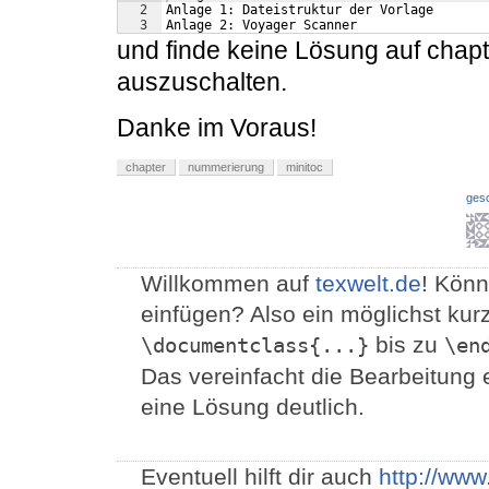
2
Anlage 1: Dateistruktur der Vorlage
3
Anlage 2: Voyager Scanner
und finde keine Lösung auf cha
auszuschalten.
Danke im Voraus!
chapter
nummerierung
minitoc
ges
Willkommen auf
texwelt.de
! Könn
einfügen? Also ein möglichst ku
bis zu
\documentclass{...}
\en
Das vereinfacht die Bearbeitung 
eine Lösung deutlich.
Eventuell hilft dir auch
http://ww