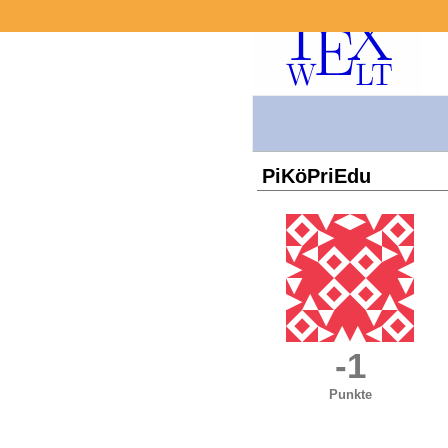
PiKöPriEdu
-1
Punkte