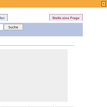
Anmelden
über
FAQ
×
fen
Stelle eine Frage