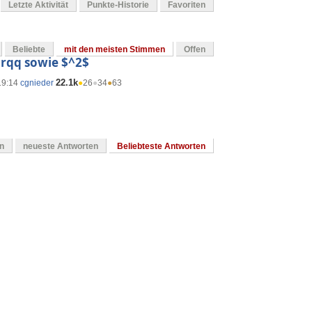
Letzte Aktivität
Punkte-Historie
Favoriten
Beliebte
mit den meisten Stimmen
Offen
\grqq sowie $^2$
22.1k
19:14
cgnieder
●
26
●
34
●
63
en
neueste Antworten
Beliebteste Antworten