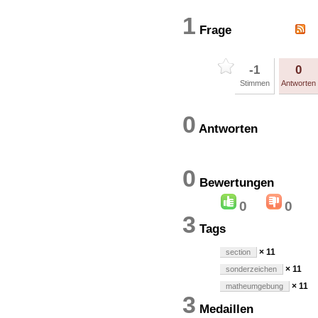
1
Frage
-1
0
Stimmen
Antworten
0
Antworten
0
Bewertung
0
0
3
Tags
× 11
section
× 11
sonderzeichen
× 11
matheumgebung
3
Medaillen