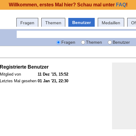
Willkommen, erstes Mal hier? Schau mal unter
FAQ
!
Benutzer
Fragen
Themen
Medaillen
Of
Fragen
Themen
Benutzer
Registrierte Benutzer
Mitglied von
11 Dez '15, 15:52
Letztes Mal gesehen
01 Jan '21, 22:30