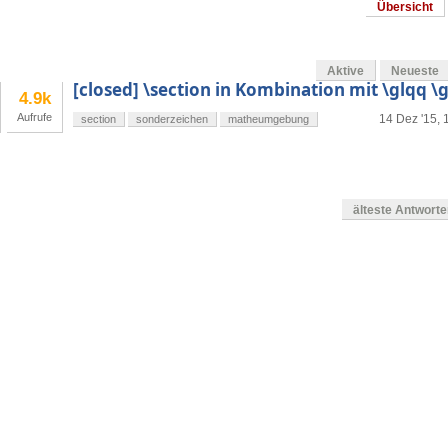
Übersicht
Aktive
Neueste
[closed] \section in Kombination mit \glqq 
4.9k
Aufrufe
14 Dez '15, 
section
sonderzeichen
matheumgebung
älteste Antwort
en