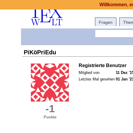
Willkommen, er
Fragen
The
PiKöPriEdu
Registrierte Benutzer
Mitglied von
11 Dez '1
Letztes Mal gesehen
01 Jan '2
-1
Punkte