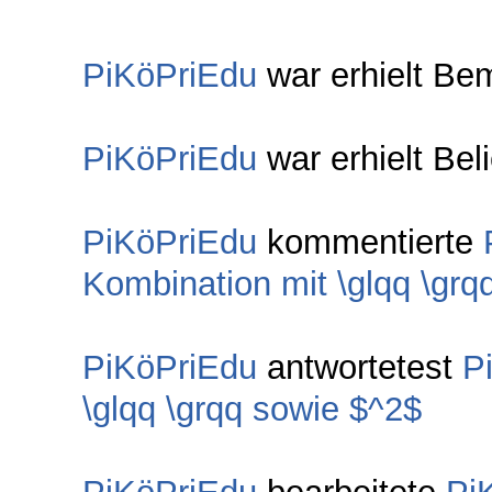
PiKöPriEdu
war erhielt Be
PiKöPriEdu
war erhielt Bel
PiKöPriEdu
kommentierte
Kombination mit \glqq \grq
PiKöPriEdu
antwortetest
P
\glqq \grqq sowie $^2$