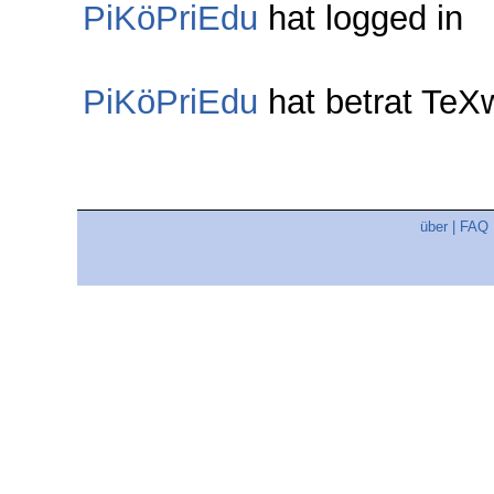
PiKöPriEdu
hat logged in
PiKöPriEdu
hat betrat Te
über
|
FAQ