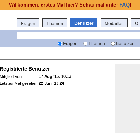
Willkommen, erstes Mal hier? Schau mal unter
FAQ
!
Benutzer
Fragen
Themen
Medaillen
Of
Fragen
Themen
Benutzer
Registrierte Benutzer
Mitglied von
17 Aug '15, 10:13
Letztes Mal gesehen
22 Jun, 13:24