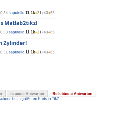
11.1k
10:34
saputello
●
21
●
43
●
65
s Matlab2tikz!
11.1k
10:33
saputello
●
21
●
43
●
65
n Zylinder!
11.1k
10:31
saputello
●
21
●
43
●
65
en
neueste Antworten
Beliebteste Antworten
schens beim größeren Kreis in TikZ