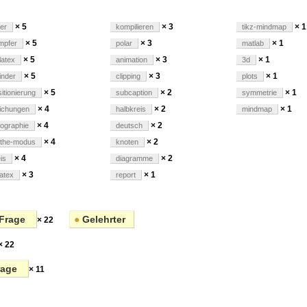
× 5
× 3
× 1
er
kompilieren
tikz-mindmap
× 5
× 3
× 1
mpfer
polar
matlab
× 5
× 3
× 1
latex
animation
3d
× 5
× 3
× 1
inder
clipping
plots
× 5
× 2
× 1
itionierung
subcaption
symmetrie
× 4
× 2
× 1
eichungen
halbkreis
mindmap
× 4
× 2
pographie
deutsch
× 4
× 2
the-modus
knoten
× 4
× 2
is
diagramme
× 3
× 1
atex
report
Frage
●
Gelehrter
× 22
× 22
rage
× 11