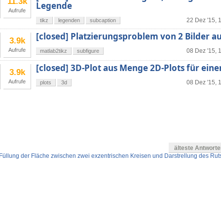
11.3k
Legende
Aufrufe
22 Dez '15, 
tikz
legenden
subcaption
[closed] Platzierungsproblem von 2 Bilder au
3.9k
Aufrufe
08 Dez '15, 
matlab2tikz
subfigure
[closed] 3D-Plot aus Menge 2D-Plots für eine
3.9k
Aufrufe
08 Dez '15, 
plots
3d
älteste Antwort
üllung der Fläche zwischen zwei exzentrischen Kreisen und Darstrellung des Rut
en