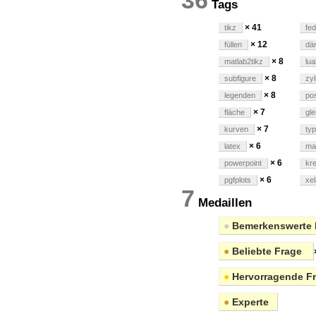
36
Tags
× 41
tikz
fed
× 12
füllen
dä
× 8
matlab2tikz
lua
× 8
subfigure
zyl
× 8
legenden
pos
× 7
fläche
gl
× 7
kurven
ty
× 6
latex
ma
× 6
powerpoint
kre
× 6
pgfplots
xel
7
Medaillen
●
Bemerkenswerte 
●
Beliebte Frage
●
Hervorragende F
●
Experte