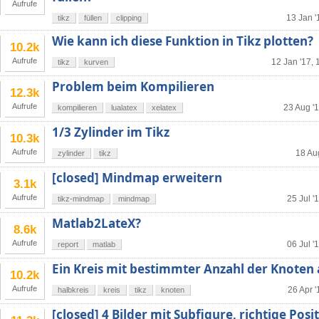
Aufrufe
13 Jan '
tikz
füllen
clipping
Wie kann ich diese Funktion in Tikz plotten?
10.2k
Aufrufe
12 Jan '17, 
tikz
kurven
Problem beim Kompilieren
12.3k
Aufrufe
23 Aug '1
kompilieren
lualatex
xelatex
1/3 Zylinder im Tikz
10.3k
Aufrufe
18 Au
zylinder
tikz
[closed] Mindmap erweitern
3.1k
Aufrufe
25 Jul '
tikz-mindmap
mindmap
Matlab2LateX?
8.6k
Aufrufe
06 Jul '
report
matlab
Ein Kreis mit bestimmter Anzahl der Knoten
10.2k
Aufrufe
26 Apr '
halbkreis
kreis
tikz
knoten
[closed] 4 Bilder mit Subfigure, richtige Posi