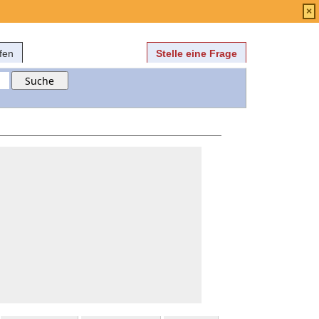
Anmelden
über
FAQ
×
fen
Stelle eine Frage