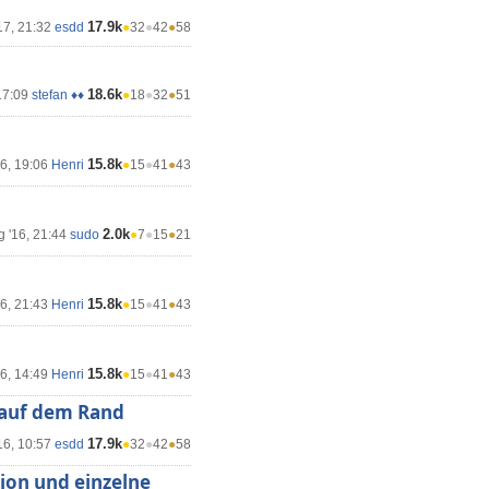
17.9k
17, 21:32
esdd
●
32
●
42
●
58
18.6k
17:09
stefan ♦♦
●
18
●
32
●
51
15.8k
6, 19:06
Henri
●
15
●
41
●
43
2.0k
g '16, 21:44
sudo
●
7
●
15
●
21
15.8k
16, 21:43
Henri
●
15
●
41
●
43
15.8k
16, 14:49
Henri
●
15
●
41
●
43
 auf dem Rand
17.9k
16, 10:57
esdd
●
32
●
42
●
58
tion und einzelne