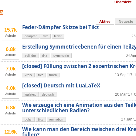
Übersicht
Aktive
Neueste
Feder-Dämpfer Skizze bei Tikz
15.7k
Aufrufe
25
dämpfer
tikz
feder
Erstellung Symmetrieebenen für einen Teilz
6.8k
Aufrufe
04 Apr
zylinder
tikz
symmetrie
[closed] Füllung zwischen 2 exzentrischen Kr
7.0k
Aufrufe
13 Sep '17, 
kreis
tikz
füllen
[closed] Deutsch mit LuaLaTeX
4.0k
Aufrufe
20 Mär '17, 
lualatex
deutsch
Wie erzeuge ich eine Animation aus den Teil
6.8k
unterschiedlichen Radien?
Aufrufe
27 Jan '
polar
tikz
animation
Wie kann man den Bereich zwischen drei Kre
12.6k
füllen?