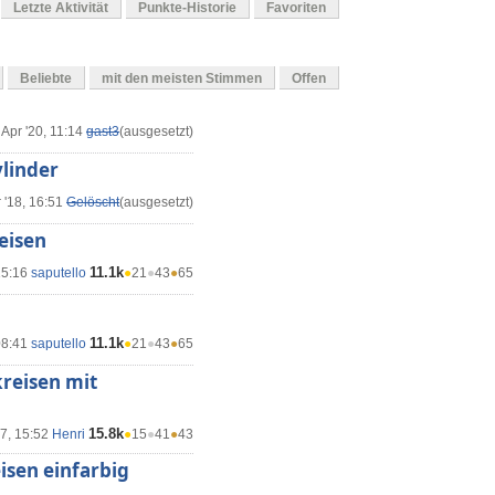
Letzte Aktivität
Punkte-Historie
Favoriten
Beliebte
mit den meisten Stimmen
Offen
 Apr '20, 11:14
gast3
(ausgesetzt)
ylinder
 '18, 16:51
Gelöscht
(ausgesetzt)
eisen
11.1k
15:16
saputello
●
21
●
43
●
65
11.1k
08:41
saputello
●
21
●
43
●
65
kreisen mit
15.8k
17, 15:52
Henri
●
15
●
41
●
43
isen einfarbig