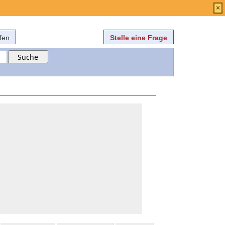
Anmelden
über
FAQ
×
fen
Stelle eine Frage