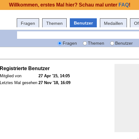
Willkommen, erstes Mal hier? Schau mal unter
FAQ
!
Benutzer
Fragen
Themen
Medaillen
Of
Fragen
Themen
Benutzer
Registrierte Benutzer
Mitglied von
27 Apr '15, 14:05
Letztes Mal gesehen
27 Nov '18, 16:09