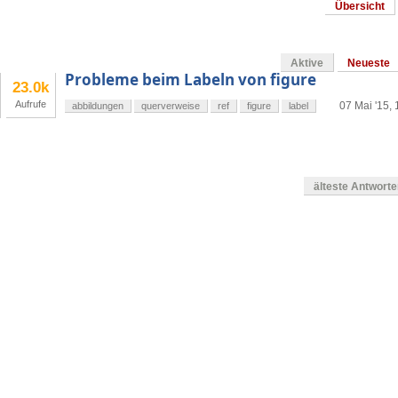
Übersicht
Aktive
Neueste
Probleme beim Labeln von figure
23.0k
Aufrufe
07 Mai '15, 
abbildungen
querverweise
ref
figure
label
älteste Antwort
en