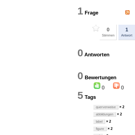
1
Frage
0
1
Stimmen
Antwort
0
Antworten
0
Bewertung
0
0
5
Tags
× 2
querverweise
× 2
abbildungen
× 2
label
× 2
figure