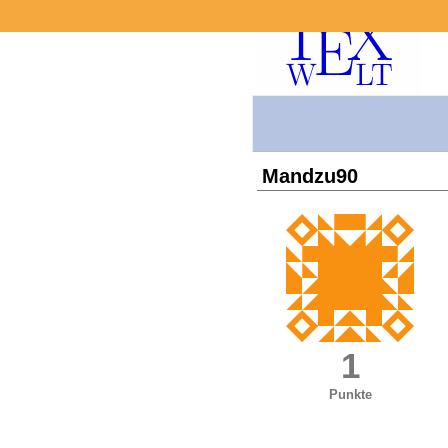
Mandzu90
1
Punkte