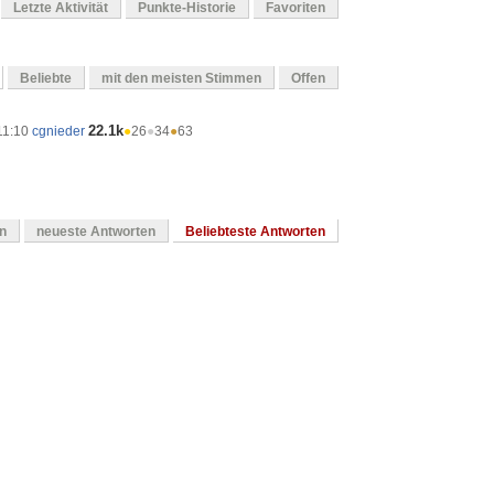
Letzte Aktivität
Punkte-Historie
Favoriten
Beliebte
mit den meisten Stimmen
Offen
22.1k
11:10
cgnieder
●
26
●
34
●
63
en
neueste Antworten
Beliebteste Antworten