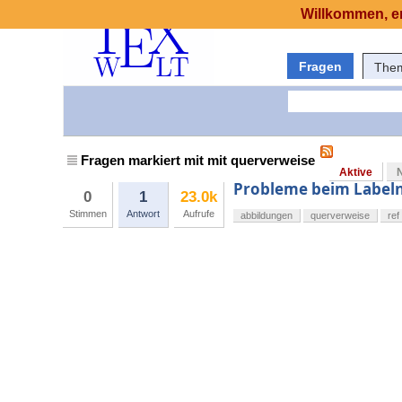
Willkommen, er
Fragen
The
Fragen markiert mit mit querverweise
Aktive
Probleme beim Labeln
0
1
23.0k
Stimmen
Antwort
Aufrufe
abbildungen
querverweise
ref