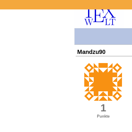
Mandzu90
1
Punkte