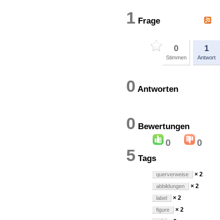
1
Frage
0
1
Stimmen
Antwort
0
Antworten
0
Bewertung
0
0
5
Tags
× 2
querverweise
× 2
abbildungen
× 2
label
× 2
figure