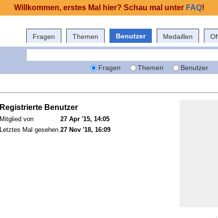
Willkommen, erstes Mal hier? Schau mal unter
FAQ
!
Benutzer
Fragen
Themen
Medaillen
Of
Fragen
Themen
Benutzer
Registrierte Benutzer
Mitglied von
27 Apr '15, 14:05
Letztes Mal gesehen
27 Nov '18, 16:09