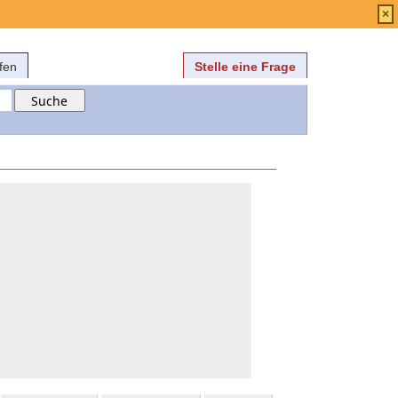
Anmelden
über
FAQ
×
fen
Stelle eine Frage