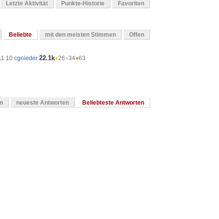
Letzte Aktivität
Punkte-Historie
Favoriten
Beliebte
mit den meisten Stimmen
Offen
22.1k
11:10
cgnieder
●
26
●
34
●
63
en
neueste Antworten
Beliebteste Antworten