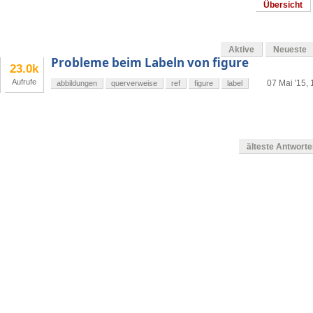
Übersicht
Aktive
Neueste
Probleme beim Labeln von figure
23.0k
Aufrufe
07 Mai '15, 
abbildungen
querverweise
ref
figure
label
älteste Antwort
en