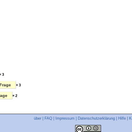
× 3
Frage
× 3
rage
× 2
über
|
FAQ
|
Impressum
|
Datenschutzerklärung
|
Hilfe
|
K