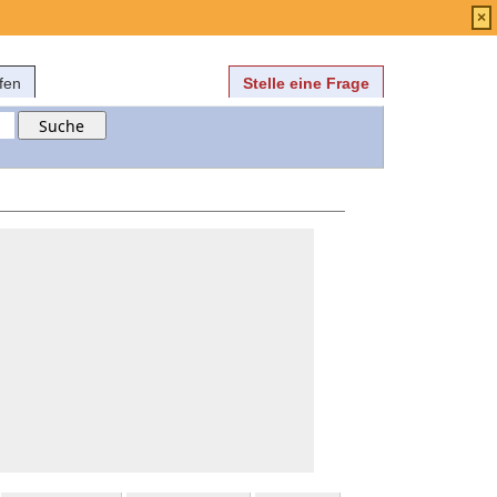
Anmelden
über
FAQ
×
fen
Stelle eine Frage