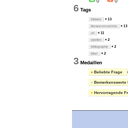
0
0
6
Tags
× 13
biblatex
× 13
literaturverzeichnis
× 11
url
× 2
tabellen
× 2
bibliographie
× 2
biber
3
Medaillen
●
Beliebte Frage
●
Bemerkenswerte 
●
Hervorragende F