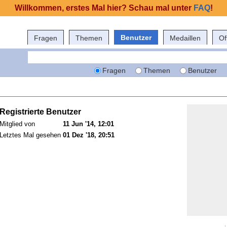
Willkommen, erstes Mal hier? Schau mal unter
FAQ
!
Benutzer
Fragen
Themen
Medaillen
Of
Fragen
Themen
Benutzer
Registrierte Benutzer
Mitglied von
11 Jun '14, 12:01
Letztes Mal gesehen
01 Dez '18, 20:51