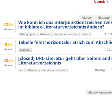
Übersicht
Aktive
Neueste
Wie kann ich das Interpunktionszeichen zwis
22.9k
im biblatex-Literaturverzeichnis ändern?
Aufrufe
13 Jun '
bibliographie
biblatex
literaturverzeichnis
biber
Tabelle fehlt horizontaler Strich zum Abschl
9.5k
Aufrufe
10 
tabellen
[closed] URL-Literatur geht über Seitenrand
30.6k
Literaturverzeichnis
Aufrufe
06 Aug '15, 
url
biblatex
literaturverzeichnis
älteste Antwort
en