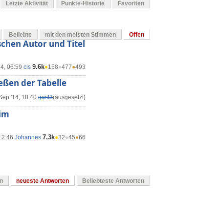
Letzte Aktivität
Punkte-Historie
Favoriten
Beliebte
mit den meisten Stimmen
Offen
chen Autor und Titel
9.6k
14, 06:59
cis
●
158
●
477
●
493
ießen der Tabelle
Sep '14, 18:40
gast3
(ausgesetzt)
 im
7.3k
12:46
Johannes
●
32
●
45
●
66
en
neueste Antworten
Beliebteste Antworten