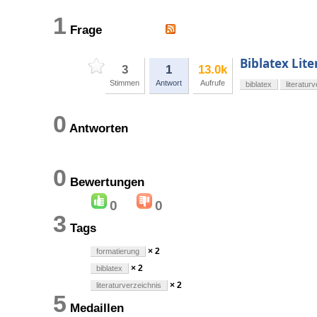
1
Frage
Biblatex Lit
3
1
13.0k
Stimmen
Antwort
Aufrufe
biblatex
literatur
0
Antworten
0
Bewertungen
0
0
3
Tags
× 2
formatierung
× 2
biblatex
× 2
literaturverzeichnis
5
Medaillen