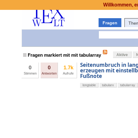
Willkommen, er
Fragen
The
Fragen markiert mit mit tabularray
Aktive
Seitenumbruch in lang
0
0
1.7k
erzeugen mit einstel
Stimmen
Antworten
Aufrufe
Fußnote
longtable
tabularx
tabularray