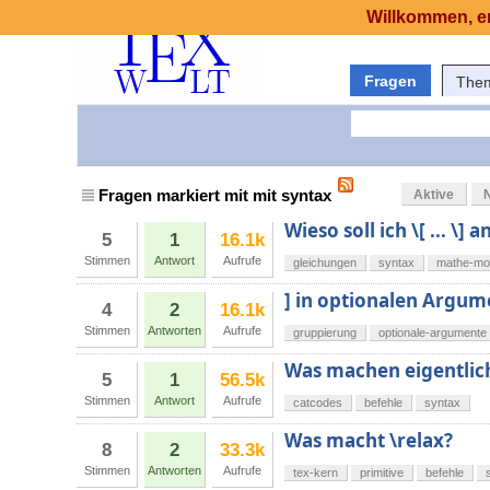
Willkommen, er
Fragen
The
Fragen markiert mit mit syntax
Aktive
Wieso soll ich \[ ... \]
5
1
16.1k
Stimmen
Antwort
Aufrufe
gleichungen
syntax
mathe-mo
] in optionalen Argu
4
2
16.1k
Stimmen
Antworten
Aufrufe
gruppierung
optionale-argumente
Was machen eigentlic
5
1
56.5k
Stimmen
Antwort
Aufrufe
catcodes
befehle
syntax
Was macht \relax?
8
2
33.3k
Stimmen
Antworten
Aufrufe
tex-kern
primitive
befehle