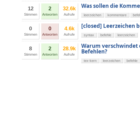
Was sollen die Kommen
12
2
32.6k
Stimmen
Antworten
Aufrufe
leerzeichen
kommentare
befe
[closed] Leerzeichen b
0
0
4.6k
Stimmen
Antworten
Aufrufe
syntax
befehle
leerzeichen
Warum verschwindet d
8
2
28.9k
Befehlen?
Stimmen
Antworten
Aufrufe
tex-kern
leerzeichen
befehle