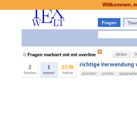
Willkommen, er
Fragen
The
Fragen markiert mit mit overline
Aktive
richtige Verwendung 
2
1
23.9k
Stimmen
Antwort
Aufrufe
amsmath
overline
typographie