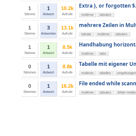
Extra }, or forgotten 
1
1
10.2k
Stimme
Antwort
Aufrufe
multirow
tabularx
mehrere Zeilen in Mul
1
3
13.1k
Stimme
Antworten
Aufrufe
tabular
multirow
tabularx
Handhabung horizontal
1
1
8.5k
Stimme
Antwort
Aufrufe
multirow
tabu
Tabelle mit eigener 
0
1
8.8k
Stimmen
Antwort
Aufrufe
multirow
tabellen
umgebungen
File ended while sca
0
1
16.2k
Stimmen
Antwort
Aufrufe
multirow
tabularx
fehler-meld