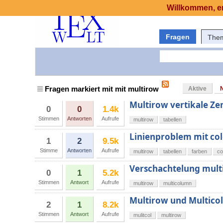
Willkommen, er
Fragen
The
Fragen markiert mit mit multirow
Aktive
Multirow vertikale Ze
0
0
1.4k
Stimmen
Antworten
Aufrufe
multirow
tabellen
Linienproblem mit col
1
2
9.5k
Stimme
Antworten
Aufrufe
multirow
tabellen
farben
co
Verschachtelung mult
0
1
5.2k
Stimmen
Antwort
Aufrufe
multirow
multicolumn
Multirow und Multico
2
1
8.2k
Stimmen
Antwort
Aufrufe
mulitcol
multirow