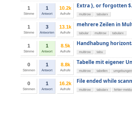
Extra }, or forgotten 
1
1
10.2k
Stimme
Antwort
Aufrufe
multirow
tabularx
mehrere Zeilen in Mul
1
3
13.1k
Stimme
Antworten
Aufrufe
tabular
multirow
tabularx
Handhabung horizontal
1
1
8.5k
Stimme
Antwort
Aufrufe
multirow
tabu
Tabelle mit eigener 
0
1
8.8k
Stimmen
Antwort
Aufrufe
multirow
tabellen
umgebungen
File ended while sca
0
1
16.2k
Stimmen
Antwort
Aufrufe
multirow
tabularx
fehler-meld