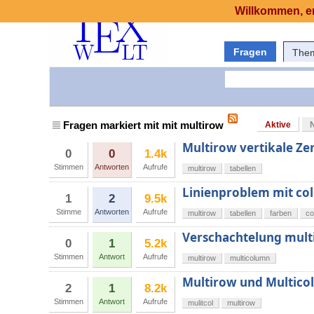
Willkommen, er
Fragen
The
Fragen markiert mit mit multirow
Aktive
Multirow vertikale Ze
0
0
1.4k
Stimmen
Antworten
Aufrufe
multirow
tabellen
Linienproblem mit col
1
2
9.5k
Stimme
Antworten
Aufrufe
multirow
tabellen
farben
co
Verschachtelung mult
0
1
5.2k
Stimmen
Antwort
Aufrufe
multirow
multicolumn
Multirow und Multico
2
1
8.2k
Stimmen
Antwort
Aufrufe
mulitcol
multirow