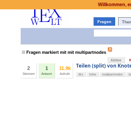
Willkommen, er
Fragen
The
Fragen markiert mit mit multipartnodes
Aktive
Teilen (split) von Kno
2
1
11.9k
Stimmen
Antwort
Aufrufe
tikz
höhe
multipartnodes
b