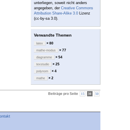
unterliegen, soweit nicht anders
angegeben, der
Creative Commons
Attribution Share-Alike 3.0
Lizenz
(cc-by-sa 3.0).
Verwandte Themen
× 80
latex
× 77
mathe-modus
× 54
diagramme
× 25
texstudio
× 4
polynom
× 2
mathe
Beiträge pro Seite
15
30
50
ontakt