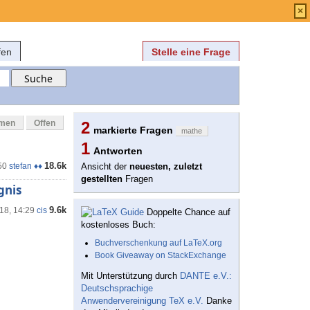
Anmelden
über
FAQ
×
fen
Stelle eine Frage
mmen
Offen
2
markierte Fragen
mathe
1
Antworten
18.6k
50
stefan ♦♦
Ansicht der
neuesten, zuletzt
gestellten
Fragen
gnis
9.6k
'18, 14:29
cis
Doppelte Chance auf
kostenloses Buch:
Buchverschenkung auf LaTeX.org
Book Giveaway on StackExchange
Mit Unterstützung durch
DANTE e.V.:
Deutschsprachige
Anwendervereinigung TeX e.V.
Danke