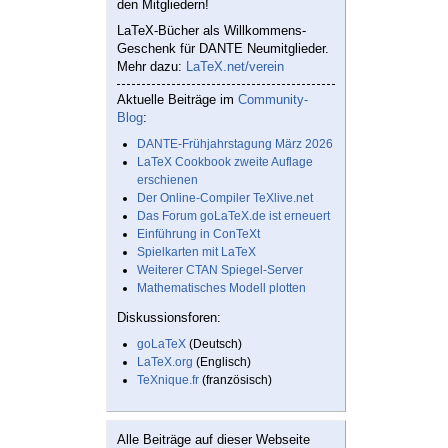
den Mitgliedern!
LaTeX-Bücher als Willkommens-
Geschenk für DANTE Neumitglieder.
Mehr dazu:
LaTeX.net/verein
Aktuelle Beiträge im
Community-
Blog
:
DANTE-Frühjahrstagung März 2026
LaTeX Cookbook zweite Auflage
erschienen
Der Online-Compiler TeXlive.net
Das Forum goLaTeX.de ist erneuert
Einführung in ConTeXt
Spielkarten mit LaTeX
Weiterer CTAN Spiegel-Server
Mathematisches Modell plotten
Diskussionsforen:
goLaTeX
(Deutsch)
LaTeX.org
(Englisch)
TeXnique.fr
(französisch)
Alle Beiträge auf dieser Webseite