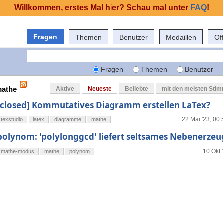
Willkommen, erstes Mal hier? Schau mal unter
FAQ
!
Fragen
Themen
Benutzer
Medaillen
Of
Fragen
Themen
Benutzer
mathe
Aktive
Neueste
Beliebte
mit den meisten Sti
[closed] Kommutatives Diagramm erstellen LaTex?
22 Mai '23, 00:
texstudio
latex
diagramme
mathe
polynom: 'polylonggcd' liefert seltsames Nebenerzeu
10 Okt 
mathe-modus
mathe
polynom