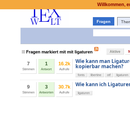
Willkommen, er
Fragen
The
Fragen markiert mit mit ligaturen
Aktive
Wie kann man Ligature
7
1
16.2k
kopierbar machen?
Stimmen
Antwort
Aufrufe
fonts
libertine
otf
ligaturen
Wie kann ich Ligature
9
3
30.7k
Stimmen
Antworten
Aufrufe
ligaturen