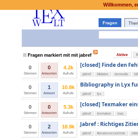
Willkommen, er
Fragen
The
Fragen markiert mit mit jabref
Aktive
[closed] Finde den Feh
0
0
4.2k
Stimmen
Antworten
Aufrufe
jabref
biblatex
texstudio
bi
Bibliography in Lyx fu
0
1
10.8k
Stimmen
Antwort
Aufrufe
jabref
lyx
[closed] Texmaker eins
0
0
5.3k
Stimmen
Antworten
Aufrufe
jabref
texmaker
mac
Jabref : Richtiges Ziti
0
2
18.9k
Stimmen
Antworten
Aufrufe
jabref
literaturverzeichnis
zitie