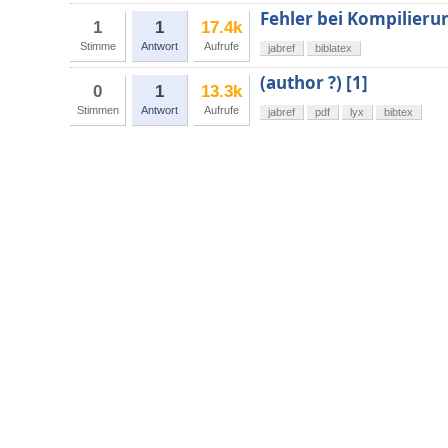
Fehler bei Kompilierun
1
1
17.4k
Stimme
Antwort
Aufrufe
jabref
biblatex
(author ?) [1]
0
1
13.3k
Stimmen
Antwort
Aufrufe
jabref
pdf
lyx
bibtex