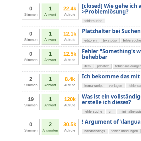
[closed] Wie gehe ich 
0
1
22.4k
>Problemlösung?
Stimmen
Antwort
Aufrufe
fehlersuche
Platzhalter bei Suche
0
1
12.1k
Stimmen
Antwort
Aufrufe
editoren
texstudio
fehlersuche
Fehler "Something's w
0
1
12.5k
behebbar
Stimmen
Antwort
Aufrufe
item
pdflatex
fehler-meldunge
Ich bekomme das mit d
2
1
8.4k
Stimmen
Antwort
Aufrufe
koma-script
vorlagen
fehlers
Was ist ein vollständ
19
1
120k
erstelle ich dieses?
Stimmen
Antwort
Aufrufe
fehlersuche
vm
minimalbeispie
! Argument of \langua
0
2
30.5k
Stimmen
Antworten
Aufrufe
lstlistoflistings
fehler-meldungen