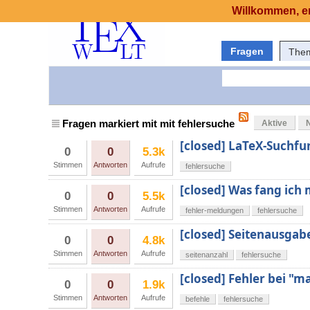
Willkommen, er
Fragen
The
Fragen markiert mit mit fehlersuche
Aktive
[closed] LaTeX-Suchfu
0
0
5.3k
Stimmen
Antworten
Aufrufe
fehlersuche
[closed] Was fang ich 
0
0
5.5k
Stimmen
Antworten
Aufrufe
fehler-meldungen
fehlersuche
[closed] Seitenausga
0
0
4.8k
Stimmen
Antworten
Aufrufe
seitenanzahl
fehlersuche
[closed] Fehler bei "
0
0
1.9k
Stimmen
Antworten
Aufrufe
befehle
fehlersuche