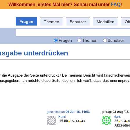
Willkommen, erstes Mal hier? Schau mal unter
FAQ
!
Fragen
Themen
Benutzer
Medaillen
Of
Fragen
Themen
Benutzer
ausgabe unterdrücken
r die Ausgabe der Seite unterdrückt? Bei meinem Bericht wird fälschlicherweis
usgegeben. Ich möchte diese Seite löschen. Ich weiß, dass das eine improv
geschlossen
06 Jul '16, 14:53
gefragt
03 Aug '15,
Henri
Marie
15.8k
25
●
15
●
41
●
43
●
2
●
4
●
8
Akzeptier