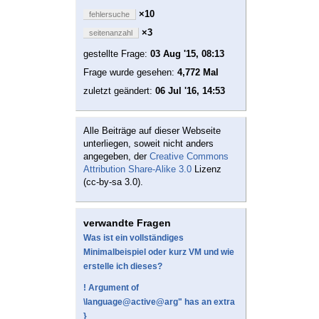
×10
fehlersuche
×3
seitenanzahl
gestellte Frage:
03 Aug '15, 08:13
Frage wurde gesehen:
4,772 Mal
zuletzt geändert:
06 Jul '16, 14:53
Alle Beiträge auf dieser Webseite
unterliegen, soweit nicht anders
angegeben, der
Creative Commons
Attribution Share-Alike 3.0
Lizenz
(cc-by-sa 3.0).
verwandte Fragen
Was ist ein vollständiges
Minimalbeispiel oder kurz VM und wie
erstelle ich dieses?
! Argument of
\language@active@arg" has an extra
}