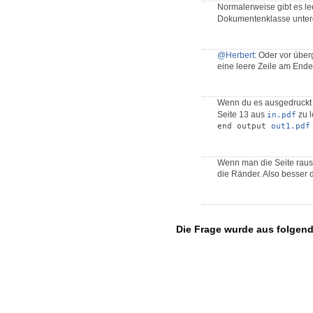
Normalerweise gibt es l
Dokumentenklasse unterd
@Herbert
: Oder vor über
eine leere Zeile am End
Wenn du es ausgedruckt h
Seite 13 aus
zu l
in.pdf
end output 
out1.pdf
Wenn man die Seite raus
die Ränder. Also besser
Die Frage wurde aus folgen