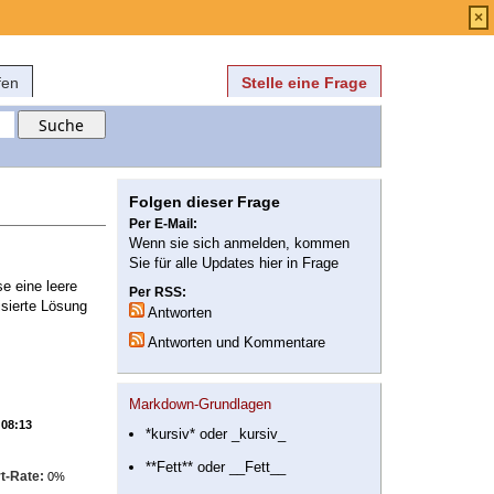
Anmelden
über
FAQ
×
fen
Stelle eine Frage
Folgen dieser Frage
Per E-Mail:
Wenn sie sich anmelden, kommen
Sie für alle Updates hier in Frage
e eine leere
Per RSS:
isierte Lösung
Antworten
Antworten und Kommentare
Markdown-Grundlagen
 08:13
*kursiv* oder _kursiv_
**Fett** oder __Fett__
t-Rate:
0%