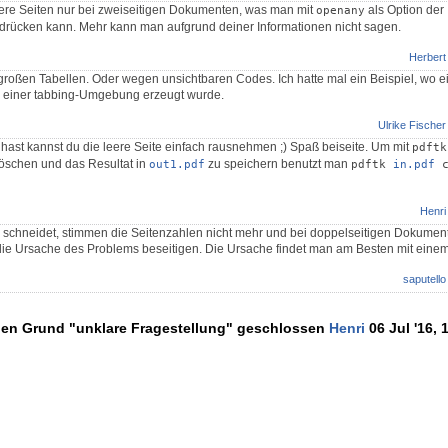
eere Seiten nur bei zweiseitigen Dokumenten, was man mit
als Option der
openany
rücken kann. Mehr kann man aufgrund deiner Informationen nicht sagen.
Herbert
großen Tabellen. Oder wegen unsichtbaren Codes. Ich hatte mal ein Beispiel, wo e
e einer tabbing-Umgebung erzeugt wurde.
Ulrike Fischer
ast kannst du die leere Seite einfach rausnehmen ;) Spaß beiseite. Um mit
pdftk
öschen und das Resultat in
zu speichern benutzt man
out1.pdf
pdftk 
in.pdf
 
Henri
 schneidet, stimmen die Seitenzahlen nicht mehr und bei doppelseitigen Dokumen
 die Ursache des Problems beseitigen. Die Ursache findet man am Besten mit eine
saputello
den Grund "unklare Fragestellung" geschlossen
Henri
06 Jul '16, 