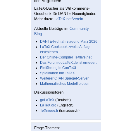
den Mitgliedern!
LaTeX-Bücher als Willkommens-
Geschenk für DANTE Neumitglieder.
Mehr dazu:
LaTeX.net/verein
Aktuelle Beiträge im
Community-
Blog
:
DANTE-Frühjahrstagung März 2026
LaTeX Cookbook zweite Auflage
erschienen
Der Online-Compiler TeXlive.net
Das Forum goLaTeX.de ist erneuert
Einführung in ConTeXt
Spielkarten mit LaTeX
Weiterer CTAN Spiegel-Server
Mathematisches Modell plotten
Diskussionsforen:
goLaTeX
(Deutsch)
LaTeX.org
(Englisch)
TeXnique.fr
(französisch)
Frage-Themen: