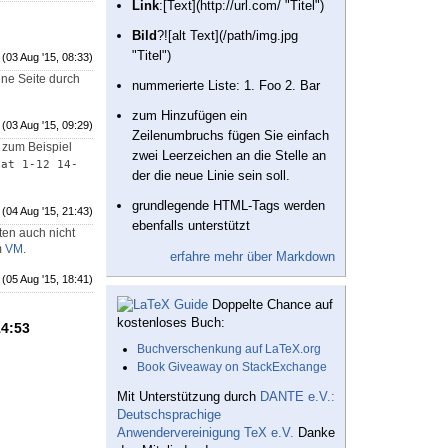
Link
:[Text](http://url.com/ "Titel")
Bild
?![alt Text](/path/img.jpg
"Titel")
(03 Aug '15, 08:33)
ine Seite durch
nummerierte Liste: 1. Foo 2. Bar
zum Hinzufügen ein
(03 Aug '15, 09:29)
Zeilenumbruchs fügen Sie einfach
zum Beispiel
zwei Leerzeichen an die Stelle an
cat 1-12 14-
der die neue Linie sein soll.
grundlegende HTML-Tags werden
(04 Aug '15, 21:43)
ebenfalls unterstützt
ten auch nicht
m
VM
.
erfahre mehr über Markdown
(05 Aug '15, 18:41)
Doppelte Chance auf
kostenloses Buch:
14:53
Buchverschenkung auf LaTeX.org
Book Giveaway on StackExchange
Mit Unterstützung durch
DANTE e.V.:
Deutschsprachige
Anwendervereinigung TeX e.V.
Danke