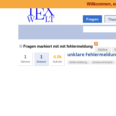
Willkommen, er
Fragen
The
Fragen markiert mit mit fehlermeldung
Aktive
unklare Fehlermeldu
1
1
4.0k
Stimme
Antwort
Aufrufe
fehlermeldung
renewcommand