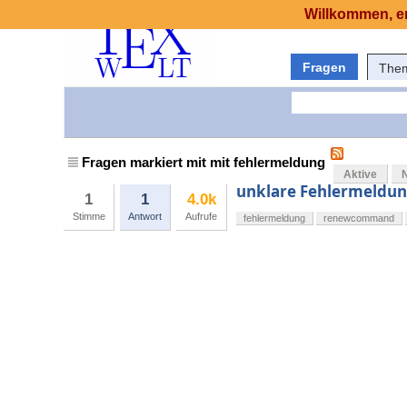
Willkommen, er
Fragen
The
Fragen markiert mit mit fehlermeldung
Aktive
unklare Fehlermeldu
1
1
4.0k
Stimme
Antwort
Aufrufe
fehlermeldung
renewcommand