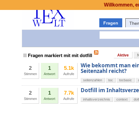
Willkommen, er
Fragen
The
Fragen markiert mit mit dotfill
Aktive
Wie bekommt man eine 
2
1
5.1k
Seitenzahl reicht?
Stimmen
Antwort
Aufrufe
seitenzahlen
toc
tocbasic
Dotfill im Inhaltsverz
2
1
7.7k
Stimmen
Antwort
Aufrufe
inhaltsverzeichnis
context
dotf