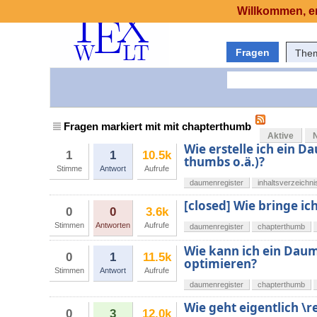
Willkommen, er
Fragen
The
Fragen markiert mit mit chapterthumb
Aktive
Wie erstelle ich ein 
1
1
10.5k
thumbs o.ä.)?
Stimme
Antwort
Aufrufe
daumenregister
inhaltsverzeichni
[closed] Wie bringe i
0
0
3.6k
Stimmen
Antworten
Aufrufe
daumenregister
chapterthumb
Wie kann ich ein Dau
0
1
11.5k
optimieren?
Stimmen
Antwort
Aufrufe
daumenregister
chapterthumb
Wie geht eigentlich 
0
3
12.0k