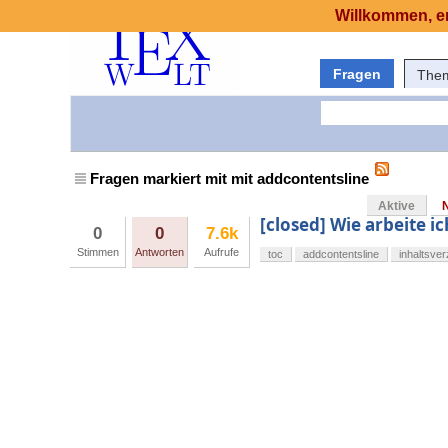
Willkommen, er
Fragen
The
Fragen markiert mit mit addcontentsline
Aktive
[closed] Wie arbeite i
0
0
7.6k
Stimmen
Antworten
Aufrufe
toc
addcontentsline
inhaltsver