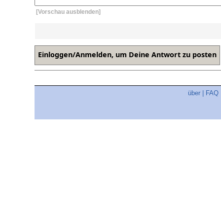
[Vorschau ausblenden]
über
|
FAQ