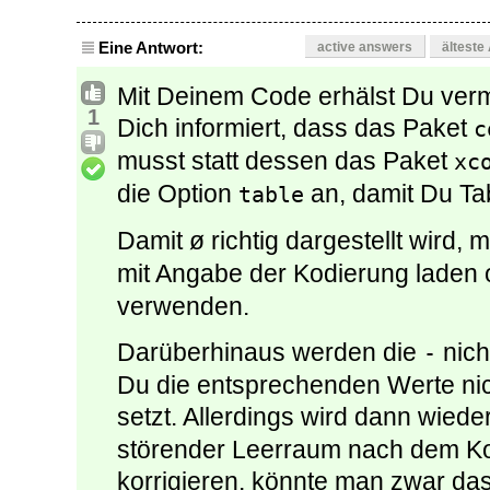
Eine Antwort:
active answers
älteste
Mit Deinem Code erhälst Du verm
1
Dich informiert, dass das Paket
c
musst statt dessen das Paket
xc
die Option
an, damit Du Tab
table
Damit ø richtig dargestellt wird
mit Angabe der Kodierung laden
verwenden.
Darüberhinaus werden die
nich
-
Du die entsprechenden Werte ni
setzt. Allerdings wird dann wied
störender Leerraum nach dem K
korrigieren, könnte man zwar da