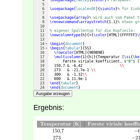
4
\usepackage
[
table
]
{
xcolor
}
% Farbpaket
5
6
\usepackage
[
locale=DE
]
{
siunitx
}
% für Einh
7
8
\usepackage
{
array
}
% wird auch vom Paket t
9
\renewcommand\arraystretch
{
1.1
}
% etwas gr
10
11
% eigener Spaltentyp für die Kopfzeile:
12
\newcolumntype
{
h
}
{
>
{
\color
[
HTML
]
{
FFFFFF
}
\
13
14
\begin
{
document
}
15
\begin
{
tabular
}
{
SS
}
16
\rowcolor
[
HTML
]
{
9B9B9B
}
17
\multicolumn
{
1
}
{
h|
}
{
Temperatur 
[
\si
{
\ke
18
  Første viriale koefficient, 
$"B"$
[
19
  150,7 & -6,42                 
\\
20
  273   & -21,7e-1 
\\
21
  300   & -1,32
\\
22
  600   & 11,9e-1
23
\end
{
tabular
}
24
\end
{
document
}
Ausgabe erzeugen
Ergebnis: