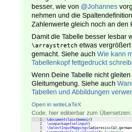
besser, wie von
@Johannes
vorg
nehmen und die Spaltendefinitio
Zahlenwerte gleich noch an den
Damit die Tabelle besser lesbar 
etwas vergrößert u
\arraystretch
gemacht. Siehe auch
Wie kann ma
Tabellenkopf fettgedruckt schrei
Wenn Deine Tabelle nicht gleiten
Gleitumgebung. Siehe auch
Wann
Tabellen und Abbildungen verw
Open in writeLaTeX
Code, hier editierbar zum Übersetzen:
1
\documentclass
{
memoir
}
2
\usepackage
{
selinput
}
3
\SelectInputMappings
{
adieresis=
{
ä
}
,german