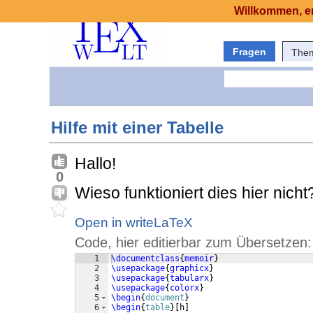
Willkommen, er
Fragen
The
Hilfe mit einer Tabelle
Hallo!
0
Wieso funktioniert dies hier nicht
Open in writeLaTeX
Code, hier editierbar zum Übersetzen:
1
\documentclass
{
memoir
}
2
\usepackage
{
graphicx
}
3
\usepackage
{
tabularx
}
4
\usepackage
{
colorx
}
5
\begin
{
document
}
6
\begin
{
table
}
[
h
]