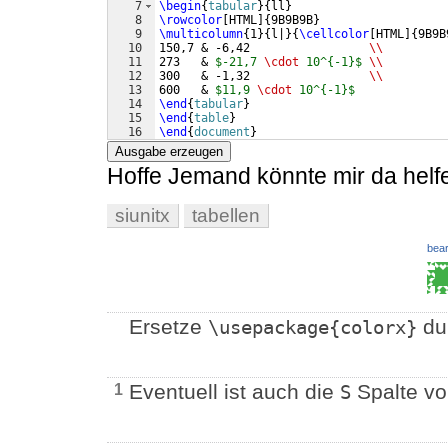
7
\begin
{
tabular
}
{
ll
}
8
\rowcolor
[
HTML
]
{
9B9B9B
}
9
\multicolumn
{
1
}
{
l|
}
{
\cellcolor
[
HTML
]
{
9B9B
10
150,7 & -6,42                 
\\
11
273   & 
$-21,7 
\cdot
 10^{-1}$
\\
12
300   & -1,32                 
\\
13
600   & 
$11,9 
\cdot
 10^{-1}$
14
\end
{
tabular
}
15
\end
{
table
}
16
\end
{
document
}
Ausgabe erzeugen
Hoffe Jemand könnte mir da helfe
siunitx
tabellen
bear
Ersetze
du
\usepackage{colorx}
Eventuell ist auch die
Spalte v
1
S