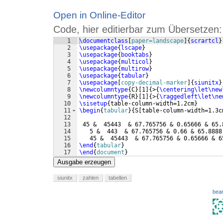
Open in Online-Editor
Code, hier editierbar zum Übersetzen:
1
\documentclass
[
paper=landscape
]
{
scrartcl
}
2
\usepackage
{
lscape
}
3
\usepackage
{
booktabs
}
4
\usepackage
{
multicol
}
5
\usepackage
{
multirow
}
6
\usepackage
{
tabular
}
7
\usepackage
[
copy-decimal-marker
]
{
siunitx
}
8
\newcolumntype
{
C
}
[
1
]
{
>
{
\centering\let\new
9
\newcolumntype
{
R
}
[
1
]
{
>
{
\raggedleft\let\ne
10
\sisetup
{
table-column-width=1.2cm
}
11
\begin
{
tabular
}
{
S
[
table-column-width=1.3c
12
13
 45 &  45443  & 67.765756 & 0.65666 & 65.
14
   5 &  443  & 67.765756 & 0.66 & 65.8888
15
   45 &  45443  & 67.765756 & 0.65666 & 6
16
\end
{
tabular
}
17
\end
{
document
}
Ausgabe erzeugen
siunitx
zahlen
tabellen
bear