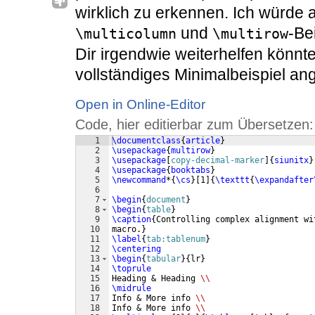
wirklich zu erkennen. Ich würde 
und
-Be
\multicolumn
\multirow
Dir irgendwie weiterhelfen könnte
vollständiges Minimalbeispiel a
Open in Online-Editor
Code, hier editierbar zum Übersetzen:
1
\documentclass
{
article
}
2
\usepackage
{
multirow
}
3
\usepackage
[
copy-decimal-marker
]
{
siunitx
}
4
\usepackage
{
booktabs
}
5
\newcommand
*
{
\cs
}
[
1
]
{
\texttt
{
\expandafter
6
7
\begin
{
document
}
8
\begin
{
table
}
9
\caption
{
Controlling complex alignment wi
10
macro.
}
11
\label
{
tab:tablenum
}
12
\centering
13
\begin
{
tabular
}
{
lr
}
14
\toprule
15
Heading & Heading 
\\
16
\midrule
17
Info & More info 
\\
18
Info & More info 
\\