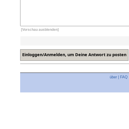
[Vorschau ausblenden]
über
|
FAQ