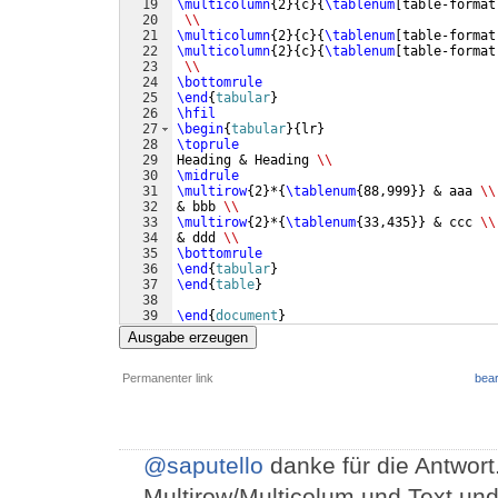
19
\multicolumn
{
2
}
{
c
}
{
\tablenum
[
table-format
20
\\
21
\multicolumn
{
2
}
{
c
}
{
\tablenum
[
table-format
22
\multicolumn
{
2
}
{
c
}
{
\tablenum
[
table-format
23
\\
24
\bottomrule
25
\end
{
tabular
}
26
\hfil
27
\begin
{
tabular
}
{
lr
}
28
\toprule
29
Heading & Heading 
\\
30
\midrule
31
\multirow
{
2
}
*
{
\tablenum
{
88,999
}}
 & aaa 
\\
32
& bbb 
\\
33
\multirow
{
2
}
*
{
\tablenum
{
33,435
}}
 & ccc 
\\
34
& ddd 
\\
35
\bottomrule
36
\end
{
tabular
}
37
\end
{
table
}
38
39
\end
{
document
}
Ausgabe erzeugen
Permanenter link
bear
@saputello
danke für die Antwort
Multirow/Multicolum und Text und 