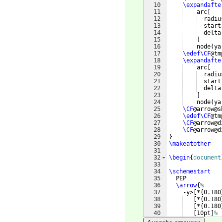
10
\expandafte
11
    arc
[
12
  radiu
13
  start
14
  delta
15
]
16
    node
(
ya
17
\edef\CF
@tm
18
\expandafte
19
    arc
[
20
  radiu
21
  start
22
  delta
23
]
24
    node
(
ya
25
\CF
@arrow@s
26
\edef\CF
@tm
27
\CF
@arrow@d
28
\CF
@arrow@d
29
}
30
\makeatother
31
32
\begin
{
document
33
34
\schemestart
35
  PEP
36
\arrow
{
%
37
    -y>
[
*
{
0.180
38
[
*
{
0.180
39
[
*
{
0.180
40
[
10pt
]
%
41
}
[
-90,,thi