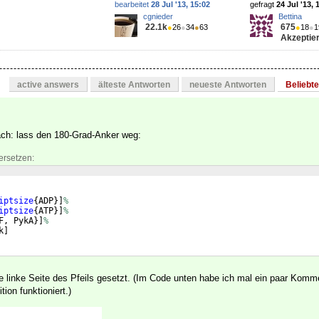
bearbeitet
28 Jul '13, 15:02
gefragt
24 Jul '13, 
cgnieder
Bettina
22.1k
675
●
26
●
34
●
63
●
18
●
1
Akzeptier
active answers
älteste Antworten
neueste Antworten
Beliebt
ach: lass den 180-Grad-Anker weg:
ersetzen:
iptsize
{
ADP
}]
%
iptsize
{
ATP
}]
%
F, PykA
}]
%
k
]
ie linke Seite des Pfeils gesetzt. (Im Code unten habe ich mal ein paar Komm
tion funktioniert.)