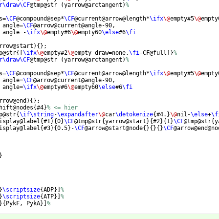
r\draw\CF
@tmp@str 
(
yarrow@arctangent
)
%
s=
\CF
@compound@sep*
\CF
@current@arrow@length*
\ifx
\@
empty#5
\@
empty
 angle=
\CF
@arrow@current@angle-90,
 angle=-
\ifx
\@
empty#6
\@
empty60
\else
#6
\fi
rrow@start
)
{
}
;
p@str
{[
\ifx
\@
empty#2
\@
empty draw=none,
\fi
-CF@full
]}
%
r\draw\CF
@tmp@str 
(
yarrow@arctangent
)
%
s=
\CF
@compound@sep*
\CF
@current@arrow@length*
\ifx
\@
empty#5
\@
empty
 angle=
\CF
@arrow@current@angle-90,
 angle=
\ifx
\@
empty#6
\@
empty60
\else
#6
\fi
rrow@end
)
{
}
;
hift@nodes
{
#4
}
% <= hier
p@str
{
\if\string
-
\expandafter
\@
car
\detokenize
{
#4.
}
\@
nil-
\else
+
\f
isplay@label
{
#1
}
{
0
}
\CF
@tmp@str
{
yarrow@start
}
{
#2
}
{
1
}
\CF
@tmp@str
{
y
isplay@label
{
#3
}
{
0.5
}
-
\CF
@arrow@start@node
{
}
{
}
{
}
\CF
@arrow@end@no
}
}
\scriptsize
{
ADP
}]
%
}
\scriptsize
{
ATP
}]
%
}
{
PykF, PykA
}]
%
ck
]