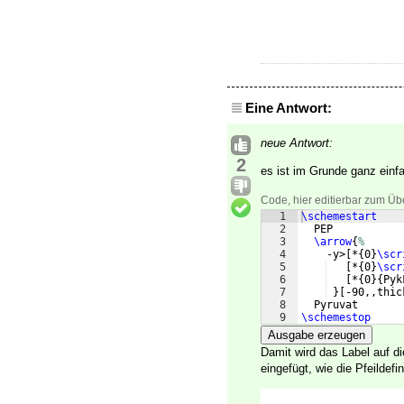
Eine Antwort:
neue Antwort:
2
es ist im Grunde ganz einf
Code, hier editierbar zum Üb
1
\schemestart
2
  PEP
3
\arrow
{
%
4
    -y>
[
*
{
0
}
\scr
5
[
*
{
0
}
\scr
6
[
*
{
0
}
{
Pyk
7
}
[
-90,,thic
8
  Pyruvat
9
\schemestop
Ausgabe erzeugen
Damit wird das Label auf d
eingefügt, wie die Pfeildefini