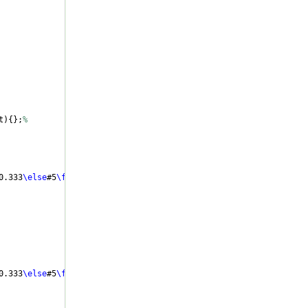
t
)
{
}
;
%
0.333
\else
#5
\fi
,
0.333
\else
#5
\fi
,