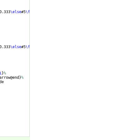
0.333
\else
#5
\fi
,
0.333
\else
#5
\fi
,
i
}
%
arrow@end
}
%
de