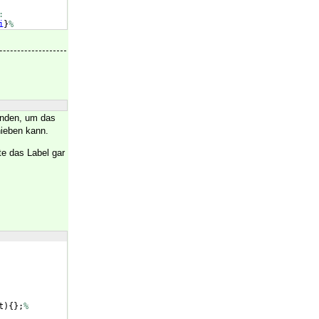
:
i
}
%
enden, um das
hieben kann.
e das Label gar
t
)
{
}
;
%