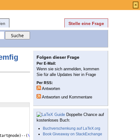
Anmelden
über
FAQ
×
fen
Stelle eine Frage
emfig
Folgen dieser Frage
Per E-Mail:
Wenn sie sich anmelden, kommen
Sie für alle Updates hier in Frage
Per RSS:
Antworten
Antworten und Kommentare
Doppelte Chance auf
kostenloses Buch:
Buchverschenkung auf LaTeX.org
Book Giveaway on StackExchange
tart@node
)
--
(
\CF
@arrow@end@node
)
node
[
midway
]
(
yarrow@arctangent
)
{