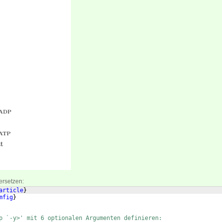
ersetzen:
article
}
mfig
}
p `-y>' mit 6 optionalen Argumenten definieren: