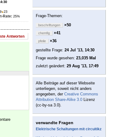
14:30
9
●
23
Frage-Themen:
t-Rate:
25%
×50
beschriftungen
×41
chemfig
este Antworten
×36
pfeile
gestellte Frage:
24 Jul '13, 14:30
Frage wurde gesehen:
23,035 Mal
zuletzt geändert:
29 Aug '13, 17:49
Alle Beiträge auf dieser Webseite
unterliegen, soweit nicht anders
angegeben, der
Creative Commons
Attribution Share-Alike 3.0
Lizenz
(cc-by-sa 3.0).
entare
verwandte Fragen
Elektrische Schaltungen mit circuitikz