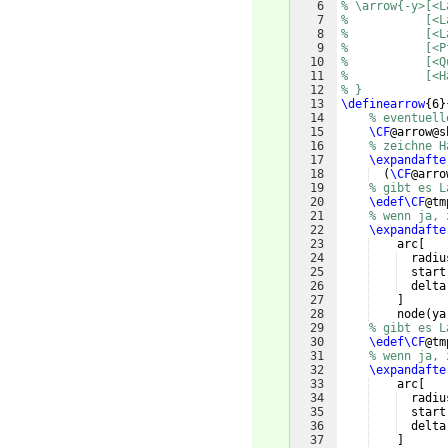
6
% \arrow{-y>[<L
7
%           [<L
8
%           [<L
9
%           [<P
10
%           [<Q
11
%           [<H
12
% }
13
\definearrow
{
6
}
14
% eventuell
15
\CF
@arrow@s
16
% zeichne H
17
\expandafte
18
(
\CF
@arro
19
% gibt es L
20
\edef\CF
@tm
21
% wenn ja, 
22
\expandafte
23
    arc
[
24
  radiu
25
  start
26
  delta
27
]
28
    node
(
ya
29
% gibt es L
30
\edef\CF
@tm
31
% wenn ja, 
32
\expandafte
33
    arc
[
34
  radiu
35
  start
36
  delta
37
]