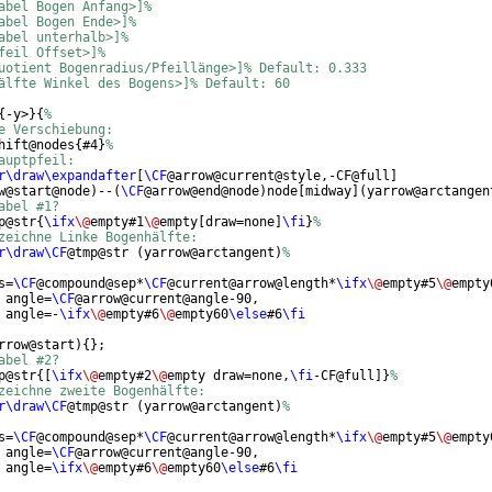
abel Bogen Anfang>]%
abel Bogen Ende>]%
abel unterhalb>]%
feil Offset>]%
uotient Bogenradius/Pfeillänge>]% Default: 0.333
älfte Winkel des Bogens>]% Default: 60
{
-y>
}
{
%
e Verschiebung:
hift@nodes
{
#4
}
%
auptpfeil:
r\draw\expandafter
[
\CF
@arrow@current@style,-CF@full
]
w@start@node
)
--
(
\CF
@arrow@end@node
)
node
[
midway
]
(
yarrow@arctangen
abel #1?
p@str
{
\ifx
\@
empty#1
\@
empty
[
draw=none
]
\fi
}
%
zeichne Linke Bogenhälfte:
r\draw\CF
@tmp@str 
(
yarrow@arctangent
)
%
s=
\CF
@compound@sep*
\CF
@current@arrow@length*
\ifx
\@
empty#5
\@
empty
 angle=
\CF
@arrow@current@angle-90,
 angle=-
\ifx
\@
empty#6
\@
empty60
\else
#6
\fi
rrow@start
)
{
}
;
abel #2?
p@str
{[
\ifx
\@
empty#2
\@
empty draw=none,
\fi
-CF@full
]}
%
zeichne zweite Bogenhälfte:
r\draw\CF
@tmp@str 
(
yarrow@arctangent
)
%
s=
\CF
@compound@sep*
\CF
@current@arrow@length*
\ifx
\@
empty#5
\@
empty
 angle=
\CF
@arrow@current@angle-90,
 angle=
\ifx
\@
empty#6
\@
empty60
\else
#6
\fi