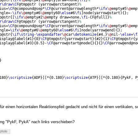
p@str
{
\ifx
\@
empty#1
\@
empty
[
draw=none
]
\fi
}
%
r\draw\CF
@tmp@str 
(
yarrow@arctangent
)
%
ius=
\CF
@compound@sep*
\CF
@current@arrow@length*
\ifx
\@
empty#5
\@
emp
ngle=-
\ifx
\@
empty#6
\@
empty60
\else
#6
\fi
]
node
(
yarrow@start
)
{
}
;
p@str
{[
\ifx
\@
empty#2
\@
empty draw=none,
\fi
-CF@full
]}
%
r\draw\CF
@tmp@str 
(
yarrow@arctangent
)
%
ius=
\CF
@compound@sep*
\CF
@current@arrow@length*
\ifx
\@
empty#5
\@
emp
ngle=
\ifx
\@
empty#6
\@
empty60
\else
#6
\fi
]
node
(
yarrow@end
)
{
}
;
p@str
{
\if\string
-
\expandafter
\@
car
\detokenize
{
#4.
}
\@
nil-
\else
+
\f
isplay@label
{
#1
}
{
0
}
\CF
@tmp@str
{
yarrow@start
}
{
#2
}
{
1
}
\CF
@tmp@str
{
y
isplay@label
{
#3
}
{
0.5
}
-
\CF
@arrow@start@node
{
}
{
}
{
}
\CF
@arrow@end@no
}
180
}
\scriptsize
{
ADP
}]
[
*
{
0.180
}
\scriptsize
{
ATP
}]
[
*
{
0.180
}
{
PykF, P
n für einen horizontalen Reaktionspfeil gedacht und nicht für einen vertikalen, s
ung "PykF, PykA" nach links verschieben?
pfeile