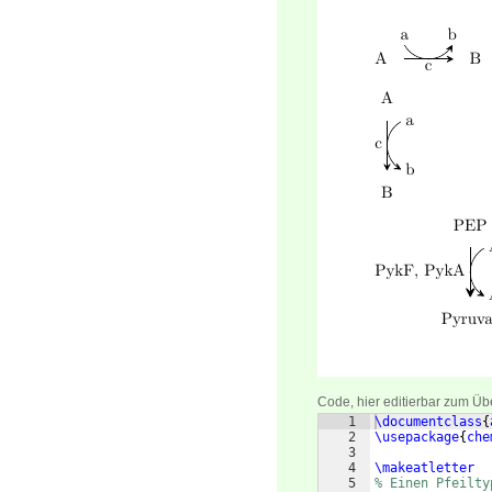
Code, hier editierbar zum Üb
1
\documentclass
{
2
\usepackage
{
che
3
4
\makeatletter
5
% Einen Pfeilty