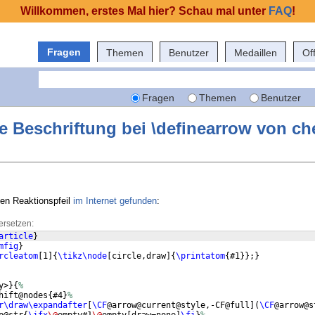
Willkommen, erstes Mal hier? Schau mal unter
FAQ
!
Fragen
Themen
Benutzer
Medaillen
Of
Fragen
Themen
Benutzer
e Beschriftung bei \definearrow von ch
 den Reaktionspfeil
im Internet gefunden
:
ersetzen:
article
}
mfig
}
rcleatom
[
1
]
{
\tikz\node
[
circle,draw
]
{
\printatom
{
#1
}}
;
}
y>
}
{
%
hift@nodes
{
#4
}
%
r\draw\expandafter
[
\CF
@arrow@current@style,-CF@full
]
(
\CF
@arrow@s