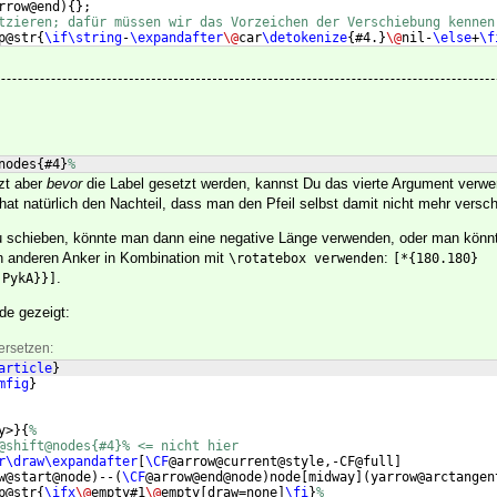
rrow@end
)
{
}
;
tzieren; dafür müssen wir das Vorzeichen der Verschiebung kennen
p@str
{
\if\string
-
\expandafter
\@
car
\detokenize
{
#4.
}
\@
nil-
\else
+
\f
 Label #1 und #2:
nodes
{
#4
}
%
tzt aber
bevor
die Label gesetzt werden, kannst Du das vierte Argument verw
hat natürlich den Nachteil, dass man den Pfeil selbst damit nicht mehr versc
u schieben, könnte man dann eine negative Länge verwenden, oder man könnt
n anderen Anker in Kombination mit
:
\rotatebox verwenden
[*{180.180}
.
 PykA}}]
de gezeigt:
ersetzen:
article
}
mfig
}
y>
}
{
%
@shift@nodes{#4}% <= nicht hier
r\draw\expandafter
[
\CF
@arrow@current@style,-CF@full
]
w@start@node
)
--
(
\CF
@arrow@end@node
)
node
[
midway
]
(
yarrow@arctangen
p@str
{
\ifx
\@
empty#1
\@
empty
[
draw=none
]
\fi
}
%