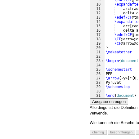
9
\edef\CF
@tm
10
\expandafte
11
    arc
[
rad
12
    delta a
13
\edef\CF
@tm
14
\expandafte
15
    arc
[
rad
16
    delta a
17
\edef\CF
@tm
18
\CF
@arrow@d
19
\CF
@arrow@d
20
}
21
\makeatother
22
23
\begin
{
document
24
25
\schemestart
26
PEP
27
\arrow
{
-y>
[
*
{
0.
28
Pyruvat
29
\schemestop
30
31
\end
{
document
}
Ausgabe erzeugen
Allerdings ist die Definitio
verwende.
Wie kann ich die Beschrift
chemfig
beschriftungen