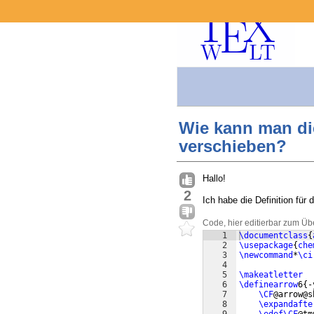
Wie kann man di
verschieben?
Hallo!
2
Ich habe die Definition für
Code, hier editierbar zum Üb
1
\documentclass
{
2
\usepackage
{
che
3
\newcommand
*
\ci
4
5
\makeatletter
6
\definearrow
6
{
-
7
\CF
@arrow@s
8
\expandafte