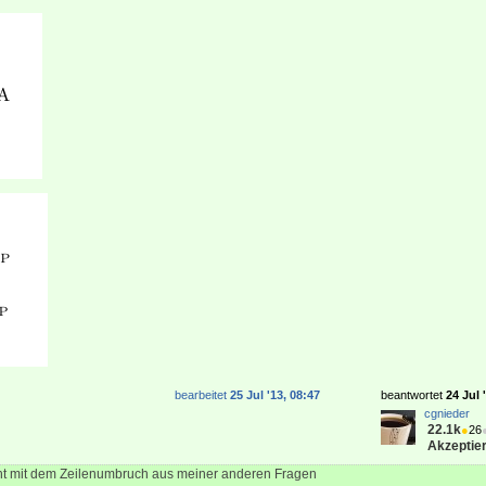
bearbeitet
25 Jul '13, 08:47
beantwortet
24 Jul 
cgnieder
22.1k
●
26
Akzeptier
icht mit dem Zeilenumbruch aus meiner anderen Fragen