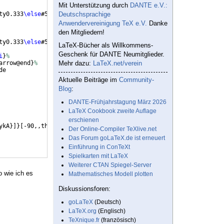
Mit Unterstützung durch
DANTE e.V.:
ty0.333
\else
#5
\fi
,start angle=
Deutschsprachige
\CF
@arrow@current@angle-90,
%
Anwendervereinigung TeX e.V.
Danke
den Mitgliedern!
ty0.333
\else
#5
\fi
,start angle=
\CF
@arrow@current@angle-90,
%
LaTeX-Bücher als Willkommens-
Geschenk für DANTE Neumitglieder.
i
}
%
arrow@end
}
%
Mehr dazu:
LaTeX.net/verein
de
Aktuelle Beiträge im
Community-
Blog
:
DANTE-Frühjahrstagung März 2026
LaTeX Cookbook zweite Auflage
erschienen
ykA
}]}
[
-90,,thick
]
Der Online-Compiler TeXlive.net
Das Forum goLaTeX.de ist erneuert
Einführung in ConTeXt
Spielkarten mit LaTeX
Weiterer CTAN Spiegel-Server
o wie ich es
Mathematisches Modell plotten
Diskussionsforen:
goLaTeX
(Deutsch)
LaTeX.org
(Englisch)
TeXnique.fr
(französisch)