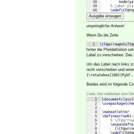
38
    node
(
ya
39
% Label pla
40
\edef\CF
@tm
41
% platziere
Ausgabe erzeugen
ursprüngliche Antwort:
Wenn Du die Zeile
1
\CF
@arrow@shift@
hinter die Pfeildefinition se
Label zu verschieben. Das 
Um das Label nach links z
nicht verschieben und eine
{\rotatebox{180}{PykF,
Beides wird im folgende Co
Code, hier editierbar zum Üb
1
\documentclass
{
2
\usepackage
{
che
3
4
\makeatletter
5
\definearrow
6
{
-
6
% \CF@arrow
7
\expandafte
8
(
\CF
@arro
9
\edef\CF
@tm