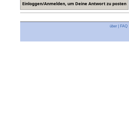
über
|
FAQ