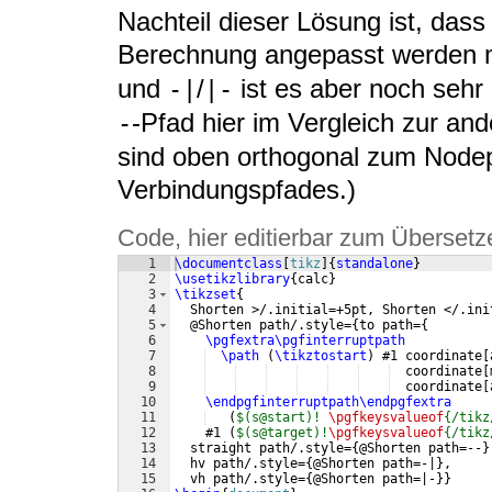
Nachteil dieser Lösung ist, dass
Berechnung angepasst werden m
und
/
ist es aber noch sehr
-|
|-
-Pfad hier im Vergleich zur and
-
sind oben orthogonal zum Nodep
Verbindungspfades.)
Code, hier editierbar zum Übersetz
1
\documentclass
[
tikz
]
{
standalone
}
2
\usetikzlibrary
{
calc
}
3
\tikzset
{
4
  Shorten >/.initial=+5pt, Shorten </.ini
5
  @Shorten path/.style=
{
to path=
{
6
\pgfextra\pgfinterruptpath
7
\path
(
\tikztostart
)
 #1 coordinate
[
8
  coordinate
[
9
  coordinate
[
10
\endpgfinterruptpath\endpgfextra
11
(
$(s@start)! 
\pgfkeysvalueof
{/tikz
12
    #1 
(
$(s@target)!
\pgfkeysvalueof
{/tikz
13
  straight path/.style=
{
@Shorten path=--
}
14
  hv path/.style=
{
@Shorten path=-|
}
,
15
  vh path/.style=
{
@Shorten path=|-
}}