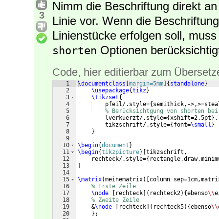
Nimm die Beschriftung direkt a
3
Linie vor. Wenn die Beschriftung
Linienstücke erfolgen soll, mus
Optionen berücksichtig
shorten
Code, hier editierbar zum Übersetz
1
\documentclass
[
margin=5mm
]
{
standalone
}
2
\usepackage
{
tikz
}
3
\tikzset
{
4
    pfeil/.style=
{
semithick,->,>=stea
5
% Berücksichtgung von shorten bei
6
    lverkuerzt/.style=
{
xshift=2.5pt
}
,
7
    tikzschrift/.style=
{
font=
\small
}
8
}
9
10
\begin
{
document
}
11
\begin
{
tikzpicture
}
[
tikzschrift,
12
    rechteck/.style=
{
rectangle,draw,minim
13
]
14
15
\matrix
(
meinematrix
)
[
column sep=1cm,matri
16
% Erste Zeile
17
\node
[
rechteck
]
(
rechteck2
)
{
ebenso
\\
e
18
% Zweite Zeile
19
    &
\node
[
rechteck
]
(
rechteck5
)
{
ebenso
\\
20
}
;