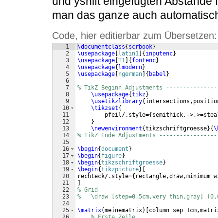
und yshift eingefügten Abstände 
man das ganze auch automatisch
Code, hier editierbar zum Übersetzen:
1
\documentclass
{
scrbook
}
2
\usepackage
[
latin1
]
{
inputenc
}
3
\usepackage
[
T1
]
{
fontenc
}
4
\usepackage
{
lmodern
}
5
\usepackage
[
ngerman
]
{
babel
}
6
7
% TikZ Beginn Adjustments ---------------
8
\usepackage
{
tikz
}
9
\usetikzlibrary
{
intersections,positio
10
\tikzset
{
11
    pfeil/.style=
{
semithick,->,>=stea
12
}
13
\newenvironment
{
tikzschriftgroesse
}
{
\
14
% TikZ Ende Adjustments -----------------
15
16
\begin
{
document
}
17
\begin
{
figure
}
18
\begin
{
tikzschriftgroesse
}
19
\begin
{
tikzpicture
}
[
20
rechteck/.style=
{
rectangle,draw,minimum w
21
]
22
% Grid
23
%   \draw [step=0.5cm,very thin,gray] (0,
24
25
\matrix
(
meinematrix
)
[
column sep=1cm,matri
26
% Erste Zeile