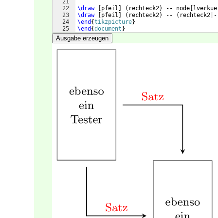
21
22
\draw
[
pfeil
]
(
rechteck2
)
 -- node
[
lverkue
23
\draw
[
pfeil
]
(
rechteck2
)
 -- 
(
rechteck2|-
24
\end
{
tikzpicture
}
25
\end
{
document
}
Ausgabe erzeugen