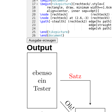
16
\begin
{
document
}
17
\begin
{
tikzpicture
}
[
rechteck/.style=
{
18
    rectangle, draw, minimum width=+1.6cm
19
    align=center, inner sep=+0pt
}]
20
\node
[
rechteck
]
(
rechteck2
)
21
\node
[
rechteck
]
 at 
(
2.6,-3
)
(
rechteck5
)
22
\path
[
-stealth
]
(
rechteck2
)
 edge
[
hv path
]
23
    edge
[
straight
24
    edge
[
vh path
]
25
\end
{
tikzpicture
}
26
\end
{
document
}
Ausgabe erzeugen
Output