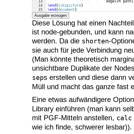
13
    edge
[
vh path
]
14
\end
{
tikzpicture
}
15
\end
{
document
}
Ausgabe erzeugen
Diese Lösung hat einen Nachteil:
ist node-gebunden, und kann nac
werden. Da die
-Option
shorten
sie auch für jede Verbindung ne
(Man könnte theoretisch margina
unsichtbare Duplikate der Nodes
s erstellen und diese dann v
sep
Müll und macht das ganze fast eh
Eine etwas aufwändigere Option
Library einführen (man kann sel
mit PGF-Mitteln anstellen,
calc
wie ich finde, schwerer lesbar)).