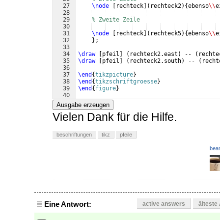
27
\node
[
rechteck
]
(
rechteck2
)
{
ebenso
\\
e
28
29
% Zweite Zeile
30
31
\node
[
rechteck
]
(
rechteck5
)
{
ebenso
\\
e
32
}
;
33
34
\draw
[
pfeil
]
(
rechteck2.east
)
 -- 
(
rechte
35
\draw
[
pfeil
]
(
rechteck2.south
)
 -- 
(
recht
36
37
\end
{
tikzpicture
}
38
\end
{
tikzschriftgroesse
}
39
\end
{
figure
}
40
41
\end
{
document
}
Ausgabe erzeugen
Vielen Dank für die Hilfe.
beschriftungen
tikz
pfeile
bear
Eine Antwort:
active answers
älteste