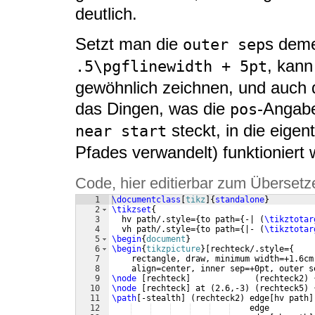
deutlich.
Setzt man die
s deme
outer sep
, kann
.5\pgflinewidth + 5pt
gewöhnlich zeichnen, und auch d
das Dingen, was die
-Angabe
pos
steckt, in die eigen
near start
Pfades verwandelt) funktioniert 
Code, hier editierbar zum Übersetz
1
\documentclass
[
tikz
]
{
standalone
}
2
\tikzset
{
3
  hv path/.style=
{
to path=
{
-| 
(
\tikztotar
4
  vh path/.style=
{
to path=
{
|- 
(
\tikztotar
5
\begin
{
document
}
6
\begin
{
tikzpicture
}
[
rechteck/.style=
{
7
    rectangle, draw, minimum width=+1.6cm
8
    align=center, inner sep=+0pt, outer s
9
\node
[
rechteck
]
(
rechteck2
)
10
\node
[
rechteck
]
 at 
(
2.6,-3
)
(
rechteck5
)
11
\path
[
-stealth
]
(
rechteck2
)
 edge
[
hv path
]
12
    edge         