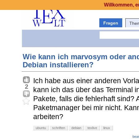
Willkommen, er
Fragen
The
Wie kann ich marvosym oder and
Debian installieren?
Ich habe aus einer anderen Vorl
2
kann ich das über das Terminal i
Pakete, falls die fehlerhaft sind?
Paketmanager bei mir nicht. Kann
arbeiten?
ubuntu
schriften
debian
texlive
linux
bear