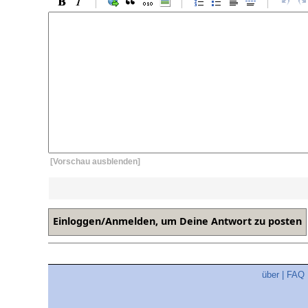
[Vorschau ausblenden]
über
|
FAQ