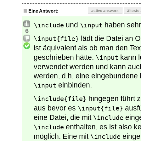
Eine Antwort:
active answers
älteste
und
haben sehr 
\include
\input
6
lädt die Datei an Or
\input{file}
ist äquivalent als ob man den Tex
geschrieben hätte.
kann le
\input
verwendet werden und kann auc
werden, d.h. eine eingebundene D
einbinden.
\input
hingegen führt 
\include{file}
aus bevor es
ausfü
\input{file}
eine Datei, die mit
eing
\include
enthalten, es ist also 
\include
möglich. Eine mit
einge
\include