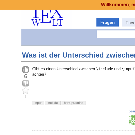
Willkommen, er
Fragen
The
Was ist der Unterschied zwische
Gibt es einen Unterschied zwischen
und
\include
\input
achten?
6
1
input
include
best-practice
bear