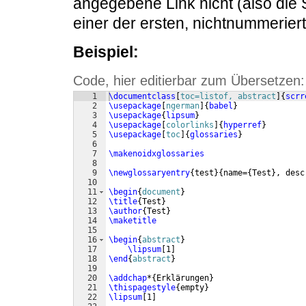
angegebene Link nicht (also die S
einer der ersten, nichtnummeriert
Beispiel:
Code, hier editierbar zum Übersetzen:
1
\documentclass
[
toc=listof, abstract
]
{
scrr
2
\usepackage
[
ngerman
]
{
babel
}
3
\usepackage
{
lipsum
}
4
\usepackage
[
colorlinks
]
{
hyperref
}
5
\usepackage
[
toc
]
{
glossaries
}
6
7
\makenoidxglossaries
8
9
\newglossaryentry
{
test
}
{
name=
{
Test
}
, desc
10
11
\begin
{
document
}
12
\title
{
Test
}
13
\author
{
Test
}
14
\maketitle
15
16
\begin
{
abstract
}
17
\lipsum
[
1
]
18
\end
{
abstract
}
19
20
\addchap
*
{
Erklärungen
}
21
\thispagestyle
{
empty
}
22
\lipsum
[
1
]