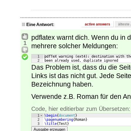
Eine Antwort:
active answers
älteste
pdflatex warnt dich. Wenn du in d
1
mehrere solcher Meldungen:
1
pdfTeX warning (ext4): destination with th
2
been already used, duplicate ignored
Das Problem ist, dass du die Seit
Links ist das nicht gut. Jede Sei
Bezeichnung haben.
Verwende z.B. Roman für den An
Code, hier editierbar zum Übersetzen:
1
\begin
{
document
}
2
\pagenumbering
{
Roman
}
3
\title
{
Test
}
Ausgabe erzeugen