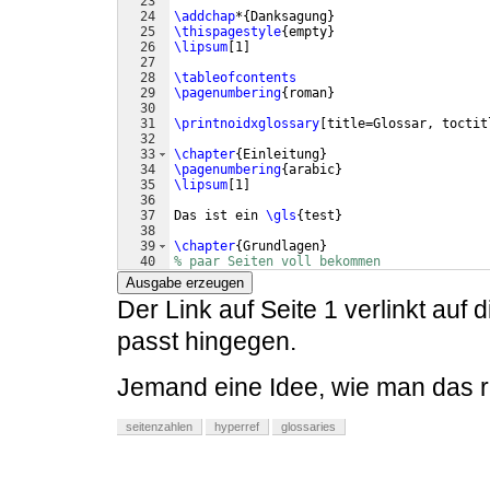
23
24
\addchap
*
{
Danksagung
}
25
\thispagestyle
{
empty
}
26
\lipsum
[
1
]
27
28
\tableofcontents
29
\pagenumbering
{
roman
}
30
31
\printnoidxglossary
[
title=Glossar, toctit
32
33
\chapter
{
Einleitung
}
34
\pagenumbering
{
arabic
}
35
\lipsum
[
1
]
36
37
Das ist ein 
\gls
{
test
}
38
39
\chapter
{
Grundlagen
}
40
% paar Seiten voll bekommen
41
\lipsum
[
1-30
]
Ausgabe erzeugen
Der Link auf Seite 1 verlinkt auf d
passt hingegen.
Jemand eine Idee, wie man das r
seitenzahlen
hyperref
glossaries