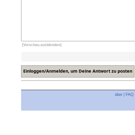
[Vorschau ausblenden]
über
|
FAQ