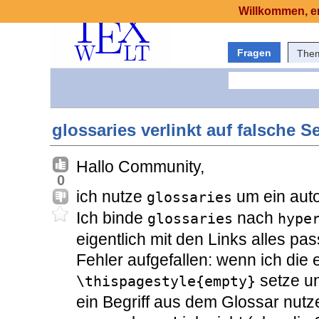
Willkommen, er
Fragen
The
glossaries verlinkt auf falsche Se
Hallo Community,
0
ich nutze
um ein aut
glossaries
Ich binde
nach
glossaries
hype
eigentlich mit den Links alles pas
Fehler aufgefallen: wenn ich die 
setze un
\thispagestyle{empty}
ein Begriff aus dem Glossar nutz