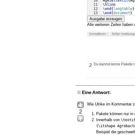
10
AgeI&
\textit
{
Ag
11
\hline
12
\end
{
longtable
}
13
\end
{
document
}
Ausgabe erzeugen
Alle weiteren Zeilen haben 
kompilieren
fehler-meldung
Du kannst keine Pakete
2
Eine Antwort:
Wie Ulrike im Kommentar z
2
Pakete können nur in
Innerhalb von
\texti
{\itshape Agrobact
Beispiel die geschwei