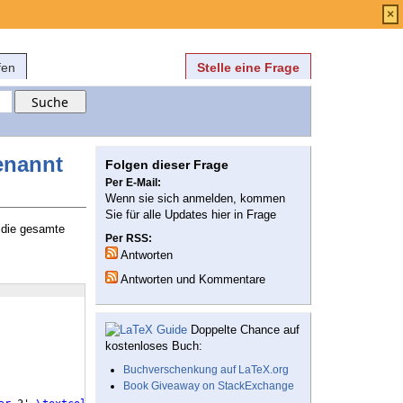
Anmelden
über
FAQ
×
fen
Stelle eine Frage
enannt
Folgen dieser Frage
Per E-Mail:
Wenn sie sich anmelden, kommen
Sie für alle Updates hier in Frage
h die gesamte
Per RSS:
Antworten
Antworten und Kommentare
Doppelte Chance auf
kostenloses Buch:
Buchverschenkung auf LaTeX.org
Book Giveaway on StackExchange