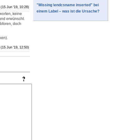
"Missing \endcsname inserted" bei
(15 Jun '19, 10:28)
einem Label – was ist die Ursache?
worten, keine
 und erwünscht.
ebforen, doch
ken).
(15 Jun '19, 12:50)