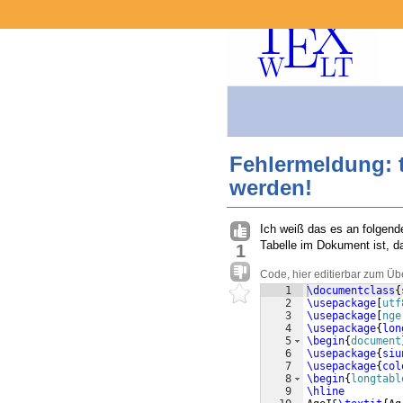
Fehlermeldung: 
werden!
Ich weiß das es an folgend
Tabelle im Dokument ist, d
1
Code, hier editierbar zum Üb
1
\documentclass
{
2
\usepackage
[
utf
3
\usepackage
[
nge
4
\usepackage
{
lon
5
\begin
{
document
6
\usepackage
{
siu
7
\usepackage
{
col
8
\begin
{
longtabl
9
\hline