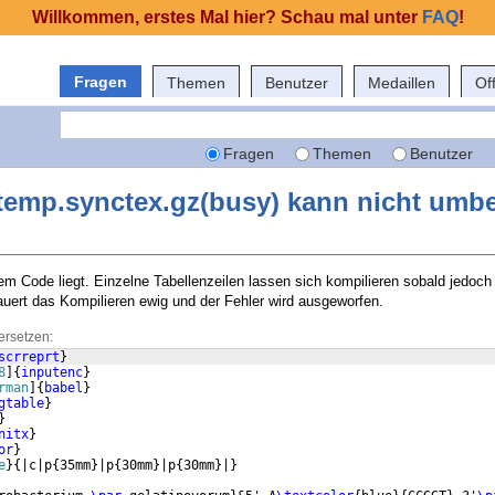
Willkommen, erstes Mal hier? Schau mal unter
FAQ
!
Fragen
Themen
Benutzer
Medaillen
Of
Fragen
Themen
Benutzer
temp.synctex.gz(busy) kann nicht umb
em Code liegt. Einzelne Tabellenzeilen lassen sich kompilieren sobald jedoc
auert das Kompilieren ewig und der Fehler wird ausgeworfen.
ersetzen:
scrreprt
}
8
]
{
inputenc
}
rman
]
{
babel
}
gtable
}
}
nitx
}
or
}
e
}
{
|c|p
{
35mm
}
|p
{
30mm
}
|p
{
30mm
}
|
}