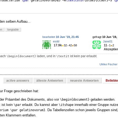
robacterium 
\par
 gelatinovorum
}
&5'~A
\textcolor
{
blue
}
{
CCGGT
}
~3'
\p
den selben Aufbau...
en
longtable
bearbeitet
10 Jun '19, 21:45
gefragt
10 Jun '19,
esdd
Jane01
17.9k
11
●
32
●
42
●
58
●
1
●
2
Akzeptier
 nach
laden, und in
ist kein par erlaubt.
\begin{document}
\textit
Ulrike Fischer
active answers
älteste Antworten
neueste Antworten
Beliebt
ur Frage geschrieben hat:
 der Präambel des Dokuments, also vor
geladen werden.
\begin{document}
ist kein
erlaubt. Du kannst aber
innerhalb einer Gruppe nutze
t
\par
\itshape
. Da Tabellenzellen schon jeweils Gruppen sind
erium \par gelatinovorum}
ften Klammern entfallen.