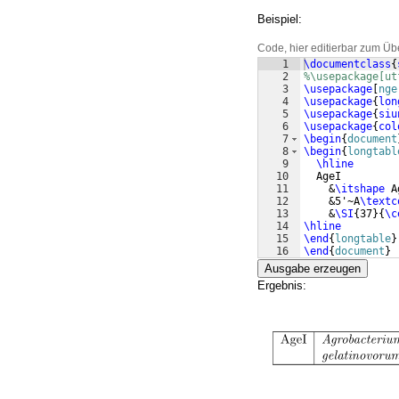
Beispiel:
Code, hier editierbar zum Üb
1
\documentclass
{
2
%\usepackage[ut
3
\usepackage
[
nge
4
\usepackage
{
lon
5
\usepackage
{
siu
6
\usepackage
{
col
7
\begin
{
document
8
\begin
{
longtabl
9
\hline
10
  AgeI
11
    &
\itshape
 A
12
    &5'~A
\textc
13
    &
\SI
{
37
}
{
\c
14
\hline
15
\end
{
longtable
}
16
\end
{
document
}
Ausgabe erzeugen
Ergebnis: