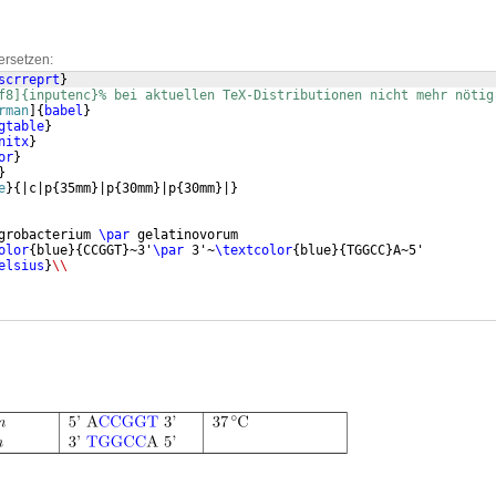
ersetzen:
scrreprt
}
f8]{inputenc}% bei aktuellen TeX-Distributionen nicht mehr nötig
rman
]
{
babel
}
gtable
}
nitx
}
or
}
}
e
}
{
|c|p
{
35mm
}
|p
{
30mm
}
|p
{
30mm
}
|
}
grobacterium 
\par
 gelatinovorum
olor
{
blue
}
{
CCGGT
}
~3'
\par
 3'~
\textcolor
{
blue
}
{
TGGCC
}
A~5'
elsius
}
\\