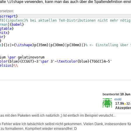
palte
verwenden, kann man das auch über die Spaltendefinition einst
\itshape
ersetzen:
scrreprt
}
f8]{inputenc}% bei aktuellen TeX-Distributionen nicht mehr nötig
rman
]
{
babel
}
gtable
}
nitx
}
or
}
}
e
}
{
|c|>
{
\itshape
}
p
{
35mm
}
|p
{
30mm
}
|p
{
30mm
}
|
}
% <- Einstellung über 
ium 
\par
 gelatinovorum
olor
{
blue
}
{
CCGGT
}
~3'
\par
 3'~
\textcolor
{
blue
}
{
TGGCC
}
A~5'
elsius
}
\\
beantwortet
10 Jun 
esdd
17.9k
●
32
Akzeptier
 mit den Paketen weiß ich natürlich ;) Ist einfach im Beispiel verutscht...
n Fehler wäre ich tatsächlich selbst nicht gekommen. Vielen Dank, insbesondere für
zu formatieren. Kompiliert wieder einwandfrei :D