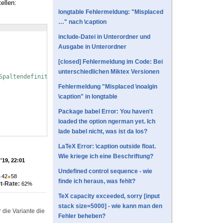
ellen:
longtable Fehlermeldung: "Misplaced
…" nach \caption
include-Datei in Unterordner und
Ausgabe in Unterordner
[closed] Fehlermeldung im Code: Bei
unterschiedlichen Miktex Versionen
Spaltendefinition
Fehlermeldung "Misplaced \noalgin
\caption" in longtable
Package babel Error: You haven't
loaded the option ngerman yet. Ich
lade babel nicht, was ist da los?
LaTeX Error: \caption outside float.
Wie kriege ich eine Beschriftung?
'19, 22:01
Undefined control sequence - wie
●
42
●
58
finde ich heraus, was fehlt?
t-Rate:
62%
TeX capacity exceeded, sorry [input
stack size=5000] - wie kann man den
 die Variante die
Fehler beheben?