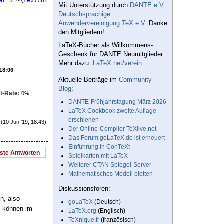
ar
 3'~
\textcolor
{
blue
}
{
TGGCC
}
A~5'&
\SI
{
37
}
{
\celsius
}
\\
Mit Unterstützung durch
DANTE e.V.:
Deutschsprachige
Anwendervereinigung TeX e.V.
Danke
den Mitgliedern!
LaTeX-Bücher als Willkommens-
Geschenk für DANTE Neumitglieder.
Mehr dazu:
LaTeX.net/verein
 18:06
Aktuelle Beiträge im
Community-
Blog
:
t-Rate:
0%
DANTE-Frühjahrstagung März 2026
LaTeX Cookbook zweite Auflage
erschienen
(10 Jun '19, 18:43)
Der Online-Compiler TeXlive.net
Das Forum goLaTeX.de ist erneuert
Einführung in ConTeXt
este Antworten
Spielkarten mit LaTeX
Weiterer CTAN Spiegel-Server
Mathematisches Modell plotten
Diskussionsforen:
n, also
goLaTeX
(Deutsch)
, können im
LaTeX.org
(Englisch)
TeXnique.fr
(französisch)