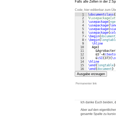
Falls alle Zellen in der 2.S
Code, hier editierbar zum Üb
1
\documentclass
{
2
%\usepackage[ut
3
\usepackage
[
nge
4
\usepackage
{
lon
5
\usepackage
{
siu
6
\usepackage
{
col
7
\begin
{
document
8
\begin
{
longtabl
9
\hline
10
  AgeI
11
    &Agrobacter
12
    &5'~A
\textc
13
    &
\SI
{
37
}
{
\c
14
\hline
15
\end
{
longtable
}
16
\end
{
document
}
Ausgabe erzeugen
Permanenter link
Ich danke Euch beiden, das
Aber auf den eigentliche
gesamte Spalte zu kursiv 