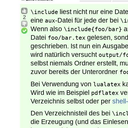
liest nicht nur eine Dat
\include
2
eine
-Datei für jede der bei
aux
\i
Wenn also
an
\include{foo/bar}
Datei
gelesen, sond
foo/bar.tex
geschrieben. Ist nun ein Ausgab
wird natürlich versucht
output/f
selbst niemals Ordner erstellt, 
zuvor bereits der Unterordner
fo
Bei Verwendung von
ka
lualatex
Wird wie im Beispiel
ve
pdflatex
Verzeichnis selbst oder per
shell
Den Verzeichnisteil des bei
\inc
die Erzeugung (und das Einlesen