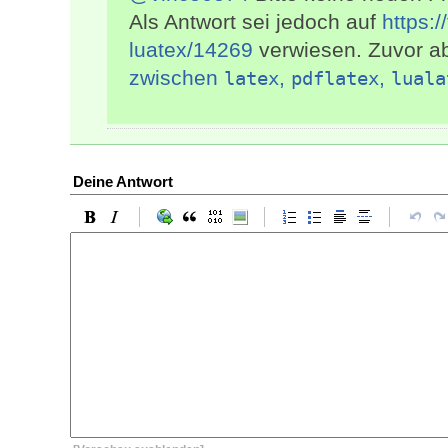
Als Antwort sei jedoch auf
https:/
luatex/14269
verwiesen. Zuvor a
zwischen
,
,
latex
pdflatex
luala
Deine Antwort