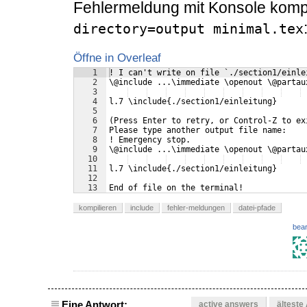
Fehlermeldung mit Konsole kompi
directory=output minimal.tex
Öffne in Overleaf
1
! I can't write on file `./section1/einle
2
\@include ...\immediate \openout \@partau
3
4
l.7 \include{./section1/einleitung}
5
6
(Press Enter to retry, or Control-Z to ex
7
Please type another output file name: 
8
! Emergency stop.
9
\@include ...\immediate \openout \@partau
10
11
l.7 \include{./section1/einleitung}
12
13
End of file on the terminal!
kompilieren
include
fehler-meldungen
datei-pfade
bear
Eine Antwort:
active answers
älteste