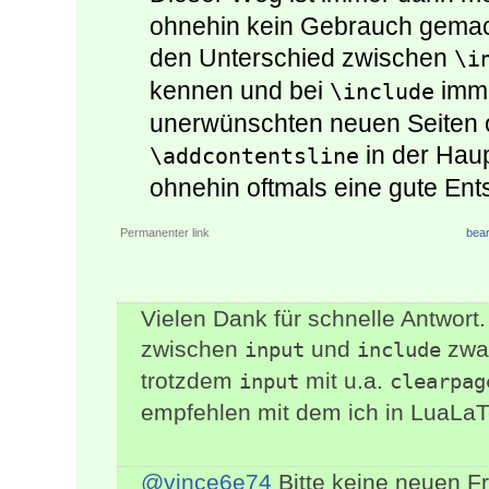
ohnehin kein Gebrauch gemach
den Unterschied zwischen
\i
kennen und bei
imme
\include
unerwünschten neuen Seiten 
in der Haup
\addcontentsline
ohnehin oftmals eine gute Ent
Permanenter link
bear
Vielen Dank für schnelle Antwort.
zwischen
und
zwar
input
include
trotzdem
mit u.a.
input
clearpag
empfehlen mit dem ich in LuaLaT
@vince6e74
Bitte keine neuen F