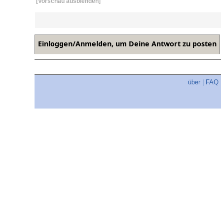
[Vorschau ausblenden]
über
|
FAQ