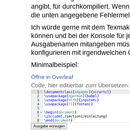
angibt, für durchkompiliert. We
die unten angegebene Fehlermel
Ich würde gerne mit dem Texmake
können und bei der Konsole für j
Ausgabenamen mitangeben müssen
konfigurieren mit irgendwelchen
Minimalbeispiel:
Öffne in Overleaf
Code, hier editierbar zum Übersetzen:
1
\documentclass
[
a4paper
]
{
scrartcl
}
2
\usepackage
[
ngerman
]
{
babel
}
3
\usepackage
[
utf8
]
{
inputenc
}
4
\usepackage
[
T1
]
{
fontenc
}
5
6
\begin
{
document
}
7
\include
{
./section1/einleitung
}
8
\end
{
document
}
Ausgabe erzeugen