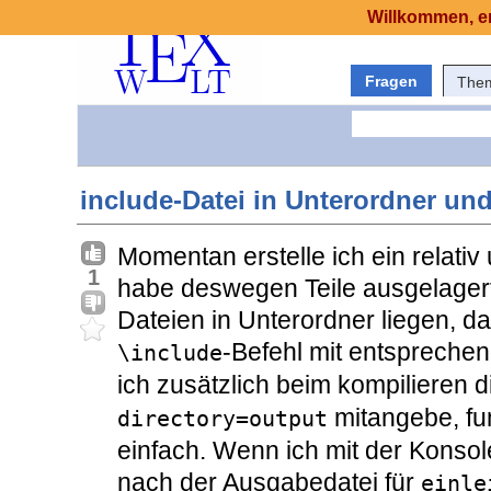
Willkommen, er
Fragen
The
include-Datei in Unterordner un
Momentan erstelle ich ein relat
1
habe deswegen Teile ausgelagert
Dateien in Unterordner liegen, d
-Befehl mit entspreche
\include
ich zusätzlich beim kompilieren 
mitangebe, fun
directory=output
einfach. Wenn ich mit der Konsol
nach der Ausgabedatei für
einle