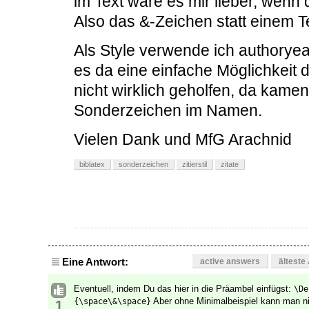
im Text wäre es mir lieber, wenn
Also das &-Zeichen statt einem T
Als Style verwende ich authoryea
es da eine einfache Möglichkeit 
nicht wirklich geholfen, da kame
Sonderzeichen im Namen.
Vielen Dank und MfG Arachnid
biblatex
sonderzeichen
zitierstil
zitate
Eine Antwort:
active answers
älteste
Eventuell, indem Du das hier in die Präambel einfügst:
\De
Aber ohne Minimalbeispiel kann man ni
{\space\&\space}
1