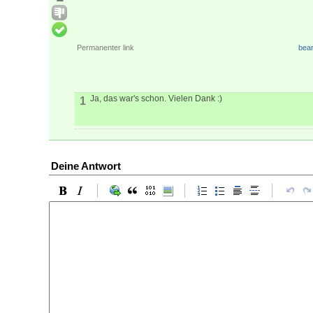
Permanenter link
bear
Ja, das war's schon. Vielen Dank :)
1
Deine Antwort