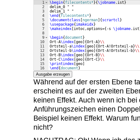
1
\begin
{
filecontents*
}
{
\jobname
.ist
}
2
delim_0 " "
3
delim_1 " "
4
\end
{
filecontents*
}
5
\documentclass
[
ngerman
]
{
scrartcl
}
6
\usepackage
{
imakeidx
}
7
\makeindex
[
intoc,options=
{
-s 
\jobname
.ist
8
9
\begin
{
document
}
10
Ort-A
\index
[
geo
]
{
Ort-A
}
\\
11
Ortsteil-a
\index
[
geo
]
{
Ort-A!Ortsteil-a
}
\\
12
Ortsteil-b
\index
[
geo
]
{
Ort-A!Ortsteil-b
}
\\
13
Ort-B
\index
[
geo
]
{
Ort-B
}
\\
14
Ort-C
\index
[
geo
]
{
Ort-C
}
\\
15
\printindex
[
geo
]
16
\end
{
document
}
Ausgabe erzeugen
Während auf der ersten Ebene ta
erscheint es auf der zweiten Eben
keinen Effekt. Auch wenn ich bei
Anführungszeichen einen Doppelp
Beispiel keinen Effekt. Warum fu
nicht?