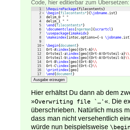
Code, hier editierbar zum Übersetzen:
1
\RequirePackage
{
filecontents
}
2
\begin
{
filecontents*
}
{
\jobname
.ist
}
3
delim_0 " "
4
delim_1 " "
5
\end
{
filecontents*
}
6
\documentclass
[
ngerman
]
{
scrartcl
}
7
\usepackage
{
imakeidx
}
8
\makeindex
[
intoc,options=
{
-s 
\jobname
.ist
9
10
\begin
{
document
}
11
Ort-A
\index
[
geo
]
{
Ort-A
}
\\
12
Ortsteil-a
\index
[
geo
]
{
Ort-A!Ortsteil-a
}
\\
13
Ortsteil-b
\index
[
geo
]
{
Ort-A!Ortsteil-b
}
\\
14
Ort-B
\index
[
geo
]
{
Ort-B
}
\\
15
Ort-C
\index
[
geo
]
{
Ort-C
}
\\
16
\printindex
[
geo
]
17
\end
{
document
}
Ausgabe erzeugen
Hier erhältst Du dann ab dem zw
»
«. Die e
Overwriting file `…'
überschrieben. Natürlich muss m
dass man nicht versehentlich ein
würde nun beispielsweise
\begi