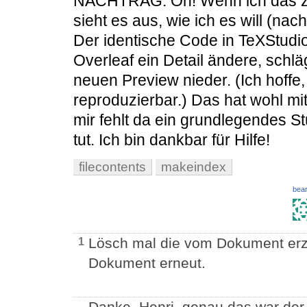
NACHTRAG: Oh! Wenn ich das zwei
sieht es aus, wie ich es will (na
Der identische Code in TeXStudio
Overleaf ein Detail ändere, schlä
neuen Preview nieder. (Ich hoffe,
reproduzierbar.) Das hat wohl mit 
mir fehlt da ein grundlegendes S
tut. Ich bin dankbar für Hilfe!
filecontents
makeindex
bear
Lösch mal die vom Dokument er
1
Dokument erneut.
Danke, Henri, genau das war der