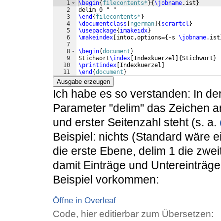
1
\begin
{
filecontents*
}
{
\jobname
.ist
}
2
delim_0 " "
3
\end
{
filecontents*
}
4
\documentclass
[
ngerman
]
{
scrartcl
}
5
\usepackage
{
imakeidx
}
6
\makeindex
[
intoc,options=
{
-s 
\jobname
.ist
7
8
\begin
{
document
}
9
Stichwort
\index
[
Indexkuerzel
]
{
Stichwort
}
10
\printindex
[
Indexkuerzel
]
11
\end
{
document
}
Ausgabe erzeugen
Ich habe es so verstanden: In der
Parameter "delim" das Zeichen a
und erster Seitenzahl steht (s. a.
Beispiel: nichts (Standard wäre 
die erste Ebene, delim 1 die zwei
damit Einträge und Untereinträge
Beispiel vorkommen:
Öffne in Overleaf
Code, hier editierbar zum Übersetzen: