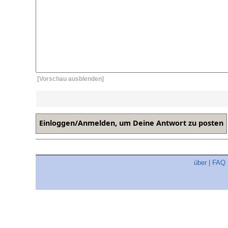
[Vorschau ausblenden]
über
|
FAQ