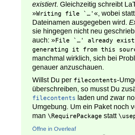
existiert
. Gleichzeitig schreibt L
»
«, wobei stat
Writing file `…'
Dateinamen ausgegeben wird.
Ex
sie hingegen nicht neu geschrieb
auch: »
File `…' already exist
generating it from this sour
manchmal wirklich, sich bei Pro
genauer anzuschauen.
Willst Du per
-Umge
filecontents
überschreiben, so musst Du zusä
laden und zwar no
filecontents
Umgebung. Um ein Paket noch 
man
statt
\RequirePackage
\use
Öffne in Overleaf