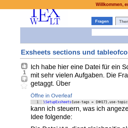
Willkommen, er
Fragen
The
Exsheets sections und tableofco
Ich habe hier eine Datei für ein
1
mit sehr vielen Aufgaben. Die Fr
getaggt. Über
Öffne in Overleaf
1
\SetupExsheets
{
use-tags = 
{
HH17
}
,use-topic
kann ich steuern, was ich angez
Idee folgende: