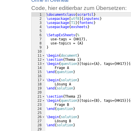
Öffne in Overleaf
Code, hier editierbar zum Übersetzen:
1
\documentclass
{
scrartcl
}
2
\usepackage
[
utf8
]
{
inputenc
}
3
\usepackage
[
T1
]
{
fontenc
}
4
\usepackage
{
exsheets
}
5
6
\SetupExSheets
{
%
7
  use-tags = 
{
HH17
}
,
8
  use-topics = 
{
A
}
9
}
10
11
\begin
{
document
}
12
\section
{
Thema 1
}
13
\begin
{
question
}
[
topic=
{
A
}
, tags=
{
HH17
}]
{
14
    Frage A
15
\end
{
question
}
16
17
\begin
{
solution
}
18
    Lösung A
19
\end
{
solution
}
20
21
\section
{
Thema 2
}
22
\begin
{
question
}
[
topic=
{
B
}
, tags=
{
HH15
}]
{
23
    Frage B
24
\end
{
question
}
25
26
\begin
{
solution
}
27
    Lösung B
28
\end
{
solution
}
29