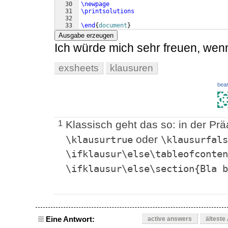
30
\newpage
31
\printsolutions
32
33
\end
{
document
}
Ausgabe erzeugen
Ich würde mich sehr freuen, wen
exsheets
klausuren
bear
Klassisch geht das so: in der P
1
oder
\klausurtrue
\klausurfals
\ifklausur\else\tableofconten
\ifklausur\else\section{Bla b
Eine Antwort:
active answers
älteste