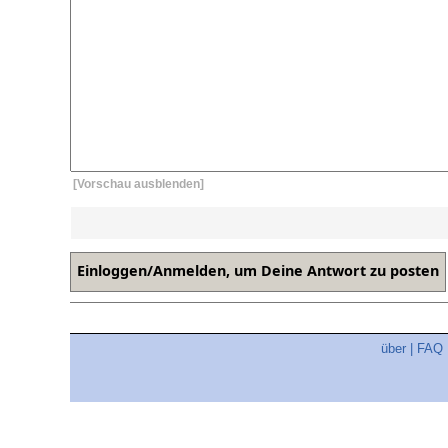
[Vorschau ausblenden]
über
|
FAQ