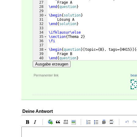
27
    Frage A
28
\end
{
question
}
29
30
\begin
{
solution
}
31
    Lösung A
32
\end
{
solution
}
33
34
\ifklausur\else
35
\section
{
Thema 2
}
36
\fi
37
38
\begin
{
question
}
[
topic=
{
B
}
, tags=
{
HH15
}]
{
39
    Frage B
40
\end
{
question
}
41
Ausgabe erzeugen
Permanenter link
bear
Deine Antwort