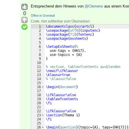
Entsprechend dem Hinweis von
@Clemens
aus einem Komm
0
Öffne in Overleaf
Code, hier editierbar zum Übersetzen:
1
\documentclass
{
scrartcl
}
2
\usepackage
[
utf8
]
{
inputenc
}
3
\usepackage
[
T1
]
{
fontenc
}
4
\usepackage
{
exsheets
}
5
6
\SetupExSheets
{
%
7
  use-tags = 
{
HH17
}
,
8
  use-topics = 
{
A
}
9
}
10
11
% section, tableofcontents ausblenden
12
\newif\ifklausur
13
\klausurtrue
14
% \klausurfalse
15
16
\begin
{
document
}
17
18
\ifklausur\else
19
\tableofcontents
20
\fi
21
22
\ifklausur\else
23
\section
{
Thema 1
}
24
\fi
25
26
\begin
{
question
}
[
topic=
{
A
}
, tags=
{
HH17
}]
{